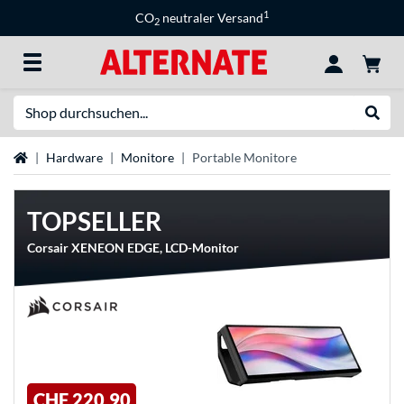
1
CO
neutraler Versand
2
Suche
Suche
Startseite
Hardware
Monitore
Portable Monitore
TOPSELLER
Corsair XENEON EDGE, LCD-Monitor
CHF 220,90