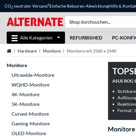
1
CO
neutraler Versand
Einfache Retouren-Abwicklung
Hilfe
&
Kontak
2
Alle Kategorien
REFURBISHED
PC-KONF
Startseite
Hardware
Monitore
Monitore mit 2560 x 1440
Monitore
TOPS
Ultrawide-Monitore
ASUS ROG S
WQHD-Monitore
Sichtbares
4K-Monitore
Auflösung
5K-Monitore
Reaktions
Format: 1
Curved-Monitore
Gaming-Monitore
Monitore 
OLED-Monitore