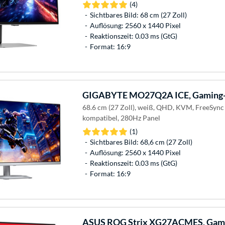
(4)
Sichtbares Bild: 68 cm (27 Zoll)
Auflösung: 2560 x 1440 Pixel
Reaktionszeit: 0.03 ms (GtG)
Format: 16:9
GIGABYTE
MO27Q2A ICE, Gaming-
68.6 cm (27 Zoll), weiß, QHD, KVM, FreeSyn
kompatibel, 280Hz Panel
(1)
Sichtbares Bild: 68,6 cm (27 Zoll)
Auflösung: 2560 x 1440 Pixel
Reaktionszeit: 0.03 ms (GtG)
Format: 16:9
ASUS
ROG Strix XG27ACMES, Gam