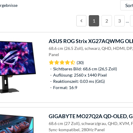
Sortie
rgebnisse
1
2
3
…
ASUS
ROG Strix XG27AQWMG OLE
68.6 cm (26.5 Zoll), schwarz, QHD, HDMI, DP
Panel
(30)
Sichtbares Bild: 68,6 cm (26,5 Zoll)
Auflösung: 2560 x 1440 Pixel
Reaktionszeit: 0.03 ms (GtG)
Format: 16:9
GIGABYTE
MO27Q2A QD-OLED, Ga
68.6 cm (27 Zoll), schwarz/grau, QHD, KVM, 
Sync-kompatibel, 280Hz Panel