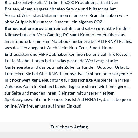
Branche entwickelt. Mit über 85.000 Produkten, attraktiven
Preisen, einem ausgezeichneten Service und blitzschnellem
Versand. Als erstes Unternehmen in unserer Branche haben wir -
ohne Aufpreis für unsere Kunden - ein
eigenes CO2-
Kompensationsprogramm
eingeführt und setzen uns aktiv für den
Klimaschutz ein. Vom Gaming-PC samt Komponenten über das
Smartphone bis hin zum Notebook finden Sie bei ALTERNATE alles,
was das Herz begehrt. Auch Heimkino-Fans, Smart Home
Enthusiasten und HiFi-Liebhaber kommen bei uns auf Ihre Kosten.
Echte Macher finden bei uns das passende Werkzeug, starke
Gartengeräte und das optimale Zubehör für den Outdoor-Urlaub.
Entdecken Sie bei ALTERNATE innovative Drohnen oder sorgen Sie
mit hochwertiger Beleuchtung für das richtige Ambiente in Ihrem
Zuhause. Auch in Sachen Haushaltsgeräte stehen wir Ihnen gerne
zur Seite und machen Ihren Kleinsten mit unserer riesigen
Spielzeugauswahl eine Freude. Das ist ALTERNATE, das ist bequem
online. Wir freuen uns auf Ihren Einkauf.
Zurück zum Anfang