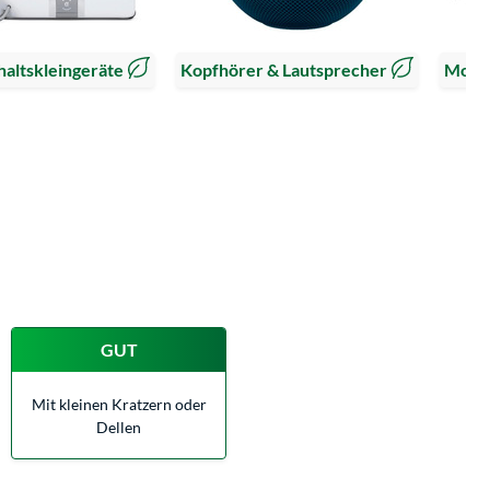
altskleingeräte
Kopfhörer & Lautsprecher
Moni
GUT
Mit kleinen Kratzern oder
Dellen