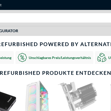
t
Suche
IGURATOR
REFURBISHED POWERED BY ALTERNAT
eistung
Unschlagbares Preis/Leistungsverhältnis
U
REFURBISHED PRODUKTE ENTDECKE