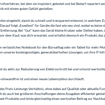
fverfahren, bei dem sie inspiziert, getestet und bei Bedarf repariert wer
nik mit einem guten Gefühl genießen.
en eingeteilt, damit du schnell und transparent erkennst, in welchem Zus
rauf folgt „Exzellent“ für Geräte die fast wie neu sind, wobei es keine s
tfernung. Bei "Gut" kann das Gerät kleine Kratzer oder Dellen haben, d
 vor dem Kauf, was dich erwartet, und erhältst dennoch ein Produkt, das zu
n verlässliches Notebook für den Büroalltag oder ein Tablet für mehr Mo
 unseren kostengünstigen, generalüberholten Lösungen, um ihre IT-Infr
st du aktiv zur Reduzierung von Elektroschrott bei und schonst wertvolle
h einwandfrei ist und einen neuen Lebenszyklus durchläuft.
des Preis-Leistungs-Verhältnis, ohne dabei auf Qualität oder aktuelle Fu
h du auch bei größeren Anschaffungen deine Ausgaben effizienter gestal
hed-Produkte und leiste gleichzeitig einen wertvollen Beitrag zur Nachhal