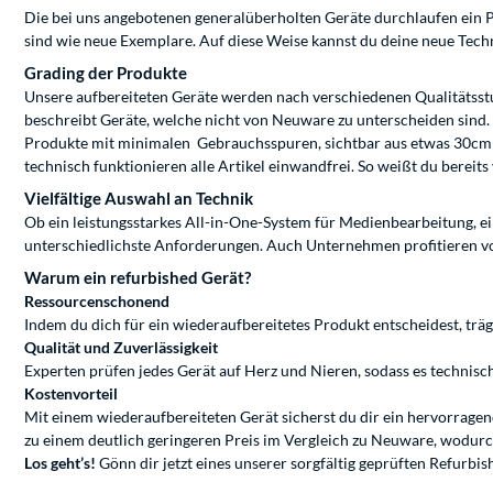
Die bei uns angebotenen generalüberholten Geräte durchlaufen ein Prü
sind wie neue Exemplare. Auf diese Weise kannst du deine neue Tech
Grading der Produkte
Unsere aufbereiteten Geräte werden nach verschiedenen Qualitätsstuf
beschreibt Geräte, welche nicht von Neuware zu unterscheiden sind. Da
Produkte mit minimalen Gebrauchsspuren, sichtbar aus etwas 30cm En
technisch funktionieren alle Artikel einwandfrei. So weißt du bereits
Vielfältige Auswahl an Technik
Ob ein leistungsstarkes All-in-One-System für Medienbearbeitung, ei
unterschiedlichste Anforderungen. Auch Unternehmen profitieren von
Warum ein refurbished Gerät?
Ressourcenschonend
Indem du dich für ein wiederaufbereitetes Produkt entscheidest, träg
Qualität und Zuverlässigkeit
Experten prüfen jedes Gerät auf Herz und Nieren, sodass es technisc
Kostenvorteil
Mit einem wiederaufbereiteten Gerät sicherst du dir ein hervorragen
zu einem deutlich geringeren Preis im Vergleich zu Neuware, wodurc
Los geht’s!
Gönn dir jetzt eines unserer sorgfältig geprüften Refurbis