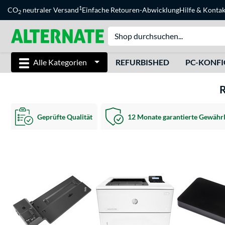
1
CO
neutraler Versand
Einfache Retouren-Abwicklung
Hilfe
&
Kontak
2
Alle Kategorien
REFURBISHED
PC-KONF
Geprüfte Qualität
12 Monate garantierte Gewährl