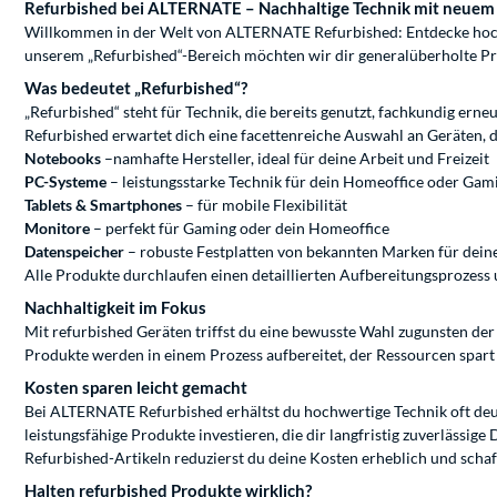
Refurbished bei ALTERNATE – Nachhaltige Technik mit neuem
Willkommen in der Welt von ALTERNATE Refurbished: Entdecke hochwer
unserem „Refurbished“-Bereich möchten wir dir generalüberholte Pr
Was bedeutet „Refurbished“?
„Refurbished“ steht für Technik, die bereits genutzt, fachkundig ern
Refurbished erwartet dich eine facettenreiche Auswahl an Geräten, 
Notebooks
–namhafte Hersteller, ideal für deine Arbeit und Freizeit
PC-Systeme
– leistungsstarke Technik für dein Homeoffice oder Gam
Tablets & Smartphones
– für mobile Flexibilität
Monitore
– perfekt für Gaming oder dein Homeoffice
Datenspeicher
– robuste Festplatten von bekannten Marken für dein
Alle Produkte durchlaufen einen detaillierten Aufbereitungsprozess 
Nachhaltigkeit im Fokus
Mit refurbished Geräten triffst du eine bewusste Wahl zugunsten de
Produkte werden in einem Prozess aufbereitet, der Ressourcen spart un
Kosten sparen leicht gemacht
Bei ALTERNATE Refurbished erhältst du hochwertige Technik oft deutl
leistungsfähige Produkte investieren, die dir langfristig zuverlässi
Refurbished-Artikeln reduzierst du deine Kosten erheblich und schaf
Halten refurbished Produkte wirklich?