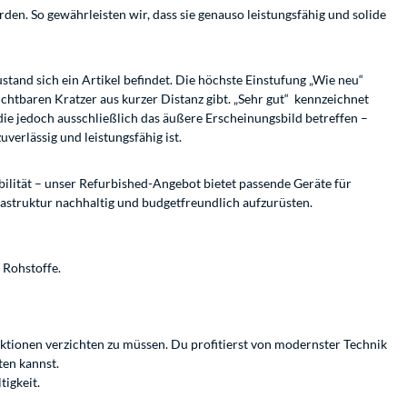
den. So gewährleisten wir, dass sie genauso leistungsfähig und solide
tand sich ein Artikel befindet. Die höchste Einstufung „Wie neu“
ichtbaren Kratzer aus kurzer Distanz gibt. „Sehr gut“ kennzeichnet
ie jedoch ausschließlich das äußere Erscheinungsbild betreffen –
verlässig und leistungsfähig ist.
bilität – unser Refurbished-Angebot bietet passende Geräte für
astruktur nachhaltig und budgetfreundlich aufzurüsten.
 Rohstoffe.
nktionen verzichten zu müssen. Du profitierst von modernster Technik
ten kannst.
tigkeit.