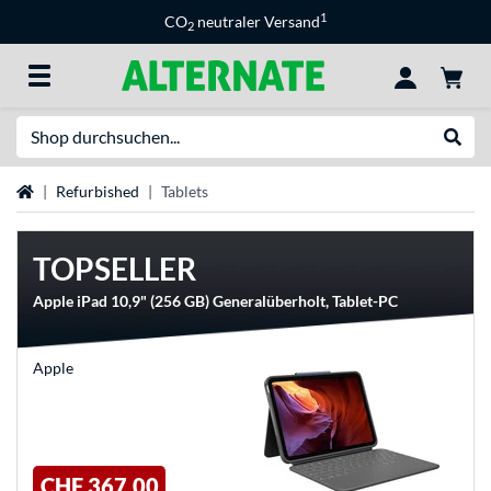
1
CO
neutraler Versand
2
Suche
Suche
Startseite
Refurbished
Tablets
TOPSELLER
Apple iPad 10,9" (256 GB) Generalüberholt, Tablet-PC
Apple
CHF 367,00