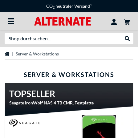
1
CO
neutraler Versand
2
Suche
Suche
Startseite
Server & Workstations
SERVER & WORKSTATIONS
TOPSELLER
Seagate IronWolf NAS 4 TB CMR, Festplatte