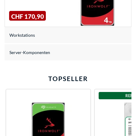
CHF 170,90
Workstations
Server-Komponenten
TOPSELLER
REFU