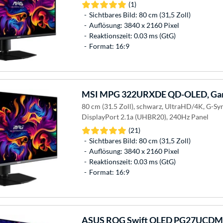
(1)
Sichtbares Bild: 80 cm (31,5 Zoll)
Auflösung: 3840 x 2160 Pixel
Reaktionszeit: 0.03 ms (GtG)
Format: 16:9
MSI
MPG 322URXDE QD-OLED, Gam
80 cm (31.5 Zoll), schwarz, UltraHD/4K, G-Sy
DisplayPort 2.1a (UHBR20), 240Hz Panel
(21)
Sichtbares Bild: 80 cm (31,5 Zoll)
Auflösung: 3840 x 2160 Pixel
Reaktionszeit: 0.03 ms (GtG)
Format: 16:9
ASUS
ROG Swift OLED PG27UCDM,