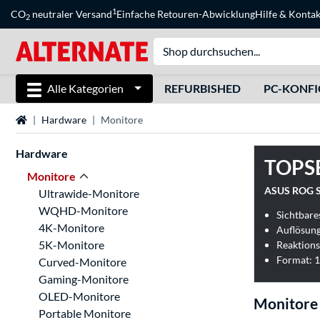
1
CO
neutraler Versand
Einfache Retouren-Abwicklung
Hilfe
&
Kontak
2
Alle Kategorien
REFURBISHED
PC-KONF
Startseite
Hardware
Monitore
Hardware
TOPS
Monitore
ASUS ROG S
Ultrawide-Monitore
WQHD-Monitore
Sichtbares
4K-Monitore
Auflösung
5K-Monitore
Reaktions
Format: 1
Curved-Monitore
Gaming-Monitore
OLED-Monitore
Monitore
Portable Monitore