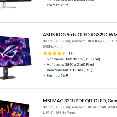
Format: 21:9
ASUS
ROG Strix OLED XG32UCWMG
80 cm (31.5 Zoll), schwarz, UltaHD/4K, Dua
240Hz Panel
(18)
Sichtbares Bild: 80 cm (31,5 Zoll)
Auflösung: 3840 x 2160 Pixel
Reaktionszeit: 0.03 ms (GtG)
Format: 16:9
MSI
MAG 321UPDE QD-OLED, Gami
80 cm (31.5 Zoll), schwarz, UltraHD/4K, AM
USB-C, 165Hz Panel