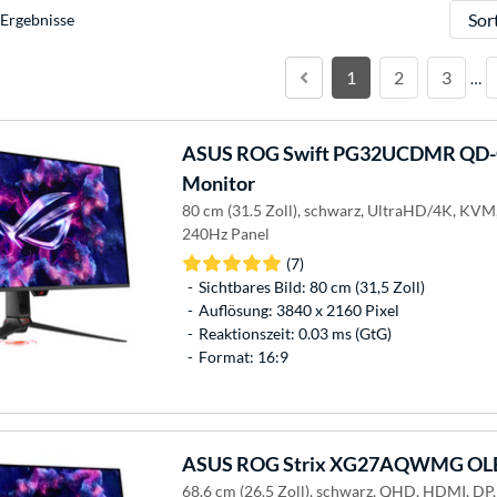
Sortie
Ergebnisse
1
2
3
…
ASUS
ROG Swift PG32UCDMR QD-O
Monitor
80 cm (31.5 Zoll), schwarz, UltraHD/4K, KV
240Hz Panel
(7)
Sichtbares Bild: 80 cm (31,5 Zoll)
Auflösung: 3840 x 2160 Pixel
Reaktionszeit: 0.03 ms (GtG)
Format: 16:9
ASUS
ROG Strix XG27AQWMG OLE
68.6 cm (26.5 Zoll), schwarz, QHD, HDMI, DP