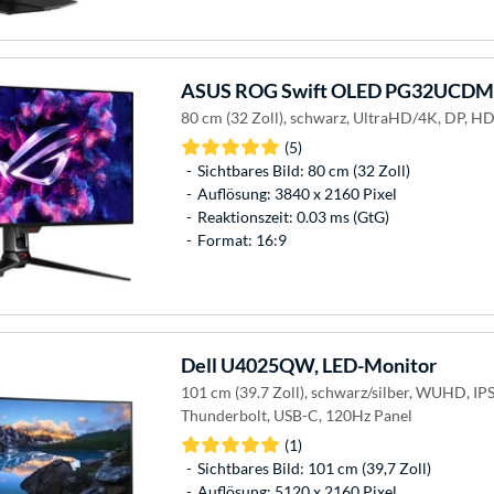
ASUS
ROG Swift OLED PG32UCDMZ
80 cm (32 Zoll), schwarz, UltraHD/4K, DP, H
(5)
Sichtbares Bild: 80 cm (32 Zoll)
Auflösung: 3840 x 2160 Pixel
Reaktionszeit: 0.03 ms (GtG)
Format: 16:9
Dell
U4025QW, LED-Monitor
101 cm (39.7 Zoll), schwarz/silber, WUHD, IPS
Thunderbolt, USB-C, 120Hz Panel
(1)
Sichtbares Bild: 101 cm (39,7 Zoll)
Auflösung: 5120 x 2160 Pixel