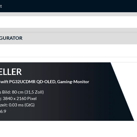
t
Suche
IGURATOR
ELLER
wift PG32UCDMR QD-OLED, Gaming-Monitor
 Bild: 80 cm (31,5 Zoll)
: 3840 x 2160 Pixel
zeit: 0.03 ms (GtG)
6:9