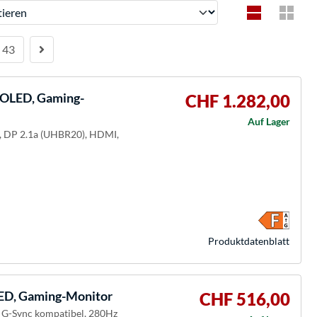
ren
43
LED, Gaming-
CHF 1.282,00
Auf Lager
M, DP 2.1a (UHBR20), HDMI,
Produkt­datenblatt
D, Gaming-Monitor
CHF 516,00
, G-Sync kompatibel, 280Hz