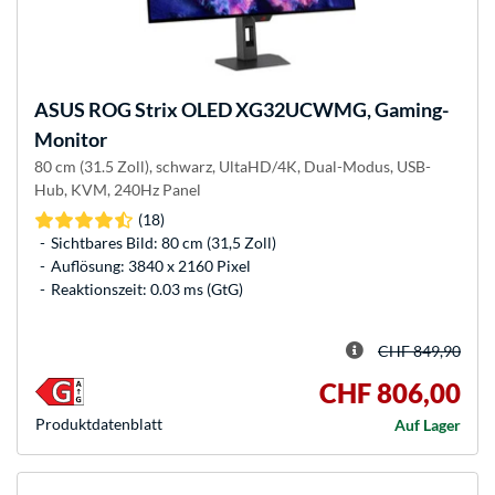
ASUS
ROG Strix OLED XG32UCWMG, Gaming-
Monitor
80 cm (31.5 Zoll), schwarz, UltaHD/4K, Dual-Modus, USB-
Hub, KVM, 240Hz Panel
(18)
Sichtbares Bild: 80 cm (31,5 Zoll)
Auflösung: 3840 x 2160 Pixel
Reaktionszeit: 0.03 ms (GtG)
CHF 849,90
CHF 806,00
Produkt­datenblatt
Auf Lager