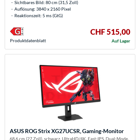
Sichtbares Bild: 80 cm (31,5 Zoll)
Auflösung: 3840 x 2160 Pixel
Reaktionszeit: 5 ms (GtG)
CHF 515,00
Produkt­datenblatt
Auf Lager
ASUS
ROG Strix XG27UCSR, Gaming-Monitor
68.6 cm (27 Zoll), schwarz, UltraHD/4K, Fast-IPS, Dual-Mode,