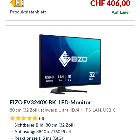
CHF 406,00
Produkt­datenblatt
Auf Lager
EIZO
EV3240X-BK, LED-Monitor
80 cm (32 Zoll), schwarz, UltraHD/4K, IPS, LAN, USB-C
(3)
Sichtbares Bild: 80 cm (32 Zoll)
Auflösung: 3840 x 2160 Pixel
Reaktionszeit: 5 ms (GtG)