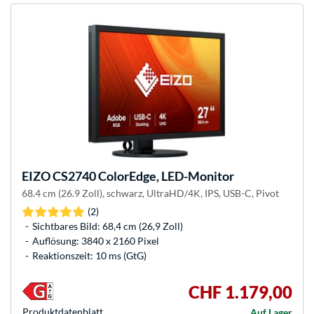
EIZO
CS2740 ColorEdge, LED-Monitor
68.4 cm (26.9 Zoll), schwarz, UltraHD/4K, IPS, USB-C, Pivot
(2)
Sichtbares Bild: 68,4 cm (26,9 Zoll)
Auflösung: 3840 x 2160 Pixel
Reaktionszeit: 10 ms (GtG)
CHF 1.179,00
Produkt­datenblatt
Auf Lager