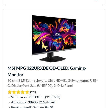
MSI
MPG 322URXDE QD-OLED, Gaming-
Monitor
80 cm (31.5 Zoll), schwarz, UltraHD/4K, G-Sync-komp., USB-
C, DisplayPort 2.1a (UHBR20), 240Hz Panel
(21)
Sichtbares Bild: 80 cm (31,5 Zoll)
Auflösung: 3840 x 2160 Pixel
Reaktionszeit: 0.03 ms (GtG)