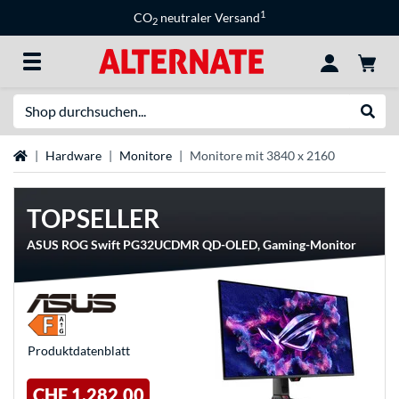
1
CO
neutraler Versand
2
Suche
Suche
Startseite
Hardware
Monitore
Monitore mit 3840 x 2160
TOPSELLER
ASUS ROG Swift PG32UCDMR QD-OLED, Gaming-Monitor
Produkt­datenblatt
CHF 1.282,00