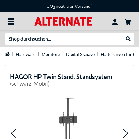
1
CO
neutraler Versand
2
Suche
Suche
Startseite
Hardware
Monitore
Digital Signage
Halterungen für Pub
HAGOR
HP Twin Stand, Standsystem
(schwarz, Mobil)