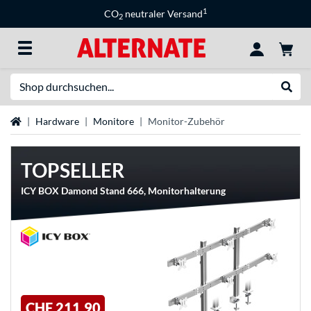
1
CO
neutraler Versand
2
Suche
Suche
Startseite
Hardware
Monitore
Monitor-Zubehör
TOPSELLER
ICY BOX Damond Stand 666, Monitorhalterung
CHF 211,90