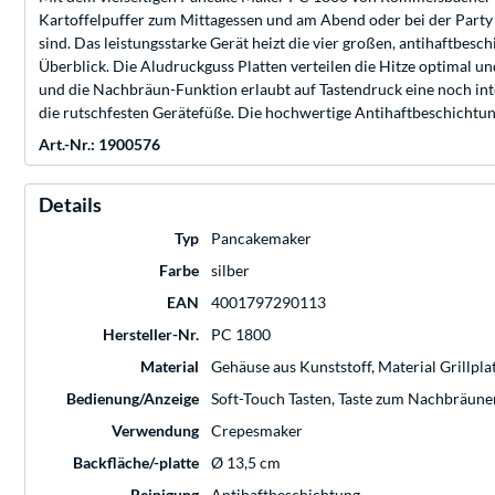
Kartoffelpuffer zum Mittagessen und am Abend oder bei der Party
sind. Das leistungsstarke Gerät heizt die vier großen, antihaftbe
Überblick. Die Aludruckguss Platten verteilen die Hitze optimal un
und die Nachbräun-Funktion erlaubt auf Tastendruck eine noch in
die rutschfesten Gerätefüße. Die hochwertige Antihaftbeschichtun
Art.-Nr.: 1900576
Details
Typ
Pancakemaker
Farbe
silber
EAN
4001797290113
Hersteller-Nr.
PC 1800
Material
Gehäuse aus Kunststoff, Material Grillpl
Bedienung/Anzeige
Soft-Touch Tasten, Taste zum Nachbräune
Verwendung
Crepesmaker
Backfläche/-platte
Ø 13,5 cm
Reinigung
Antihaftbeschichtung