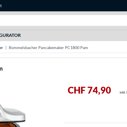
t
Suche
IGURATOR
er
Rommelsbacher Pancakemaker PC1800 Pam
m
CHF 74,90
inkl