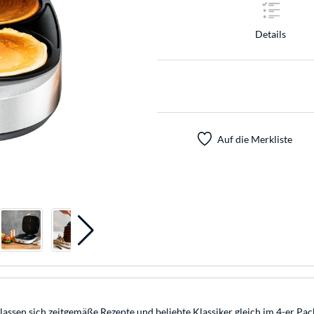
Details
Auf die Merkliste
ssen sich zeitgemäße Rezepte und beliebte Klassiker gleich im 4-er Pa