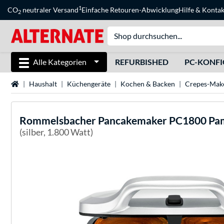
1
CO
neutraler Versand
Einfache Retouren-Abwicklung
Hilfe
&
Kontak
2
Alle Kategorien
REFURBISHED
PC-KONF
Startseite
Haushalt
Küchengeräte
Kochen & Backen
Crepes-Mak
Rommelsbacher
Pancakemaker PC1800 Pa
(silber, 1.800 Watt)