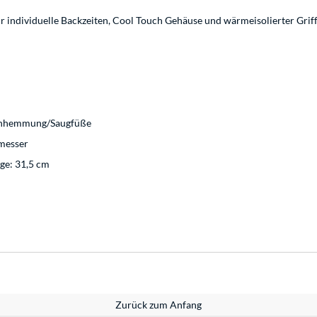
r individuelle Backzeiten, Cool Touch Gehäuse und wärmeisolierter Grif
schhemmung/Saugfüße
messer
nge: 31,5 cm
Zurück zum Anfang