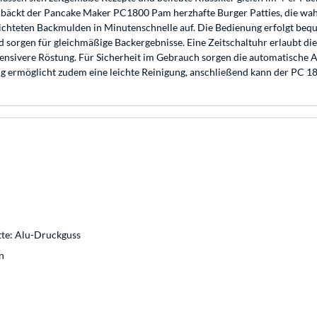
 bäckt der Pancake Maker PC1800 Pam herzhafte Burger Patties, die wa
schichteten Backmulden in Minutenschnelle auf. Die Bedienung erfolgt be
d sorgen für gleichmäßige Backergebnisse. Eine Zeitschaltuhr erlaubt die
tensivere Röstung. Für Sicherheit im Gebrauch sorgen die automatische 
g ermöglicht zudem eine leichte Reinigung, anschließend kann der PC 1
atte: Alu-Druckguss
n