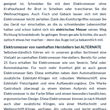
geeignet ist. Schneiden Sie mit dem Elektromesser ohne
Kraftaufwand Ihr Brot in Scheiben oder tranchieren Sie die
Weihnachtsgans. Auch Fisch und Gebäck lassen sich mit dem
Elektromesser leicht zerteilen. Dank des Komfortgriffes müssen Sie
das Gerät nur einschalten, an die zu schneidenden Lebensmittel
halten und schon bahnt sich ein
elektrisches Messer
seinen Weg
Richtung Schneidebrett. So gelingen Ihnen gerade Schnitte, die auch
optisch etwas her machen – denn das Auge isst ja bekanntlich mit.
Elektromesser von namhaften Herstellern bei ALTERNATE
Selbstverständlich führen wir in unserem großen Sortiment eine
Vielzahl an namhaften Elektromesser-Herstellern. Bereits für unter
25 Euro erhalten Sie Elektromesser wie von Severin, Tefal oder
Rommelsbacher. Für noch mehr Komfort gibt es auch ganze
Elektromesser-Sets. Diese enthalten neben dem Automatikmesser
zusätzliche Edelstahl-Klingen mit robustem Wellenschliff, eine
Edelstahl Fleischgabel und eine Aufbewahrungsbox. Die Marke
Gastroback überzeugt zu einem kleinen Aufpreis mit einem
Elektromesser in der Farbe Silber und einem besonders handlichen,
ergonomischen Design. Diese Elektromesser können je nach Modell
auch über zusätzliche Klingen, wie einer Multischnitt- und
Wellenschliff-Klinge, verfügen. Als robuste und leicht greifbare