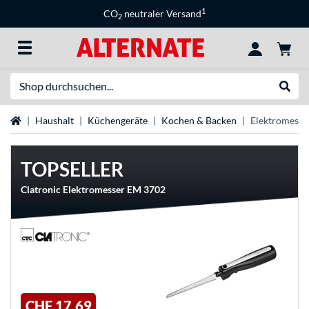
1
CO
neutraler Versand
2
Suche
Suche
Startseite
Haushalt
Küchengeräte
Kochen & Backen
Elektromesse
TOPSELLER
Clatronic Elektromesser EM 3702
CHF 17,69