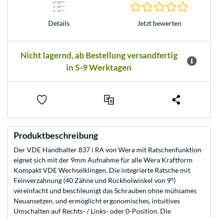
0.0 Stern
Jetzt bewerten
Details
Nicht lagernd, ab Bestellung versandfertig
in 5-9 Werktagen
Produktbeschreibung
Der VDE Handhalter 837 i RA von Wera mit Ratschenfunktion
eignet sich mit der 9mm Aufnahme für alle Wera Kraftform
Kompakt VDE Wechselklingen. Die integrierte Ratsche mit
Feinverzahnung (40 Zähne und Rückholwinkel von 9°)
vereinfacht und beschleunigt das Schrauben ohne mühsames
Neuansetzen, und ermöglicht ergonomisches, intuitives
Umschalten auf Rechts- / Links- oder 0-Position. Die