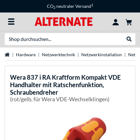
1
CO
neutraler Versand
2
Suche
Suche
Startseite
Hardware
Netzwerktechnik
Netzwerkinstallation
Netzw
Wera
837 i RA Kraftform Kompakt VDE
Handhalter mit Ratschenfunktion,
Schraubendreher
(rot/gelb, für Wera VDE-Wechselklingen)