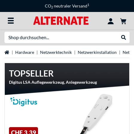
1
CO
neutraler Versand
2
Suche
Suche
Startseite
Hardware
Netzwerktechnik
Netzwerkinstallation
Netzw
TOPSELLER
Digitus LSA Auflegewerkzeug, Anlegewerkzeug
CHF 3,39