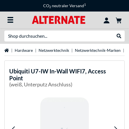
1
CO
neutraler Versand
2
Suche
Suche
Startseite
Hardware
Netzwerktechnik
Netzwerktechnik-Marken
U
Ubiquiti
U7-IW In-Wall WIFI7, Access
Point
(weiß, Unterputz Anschluss)