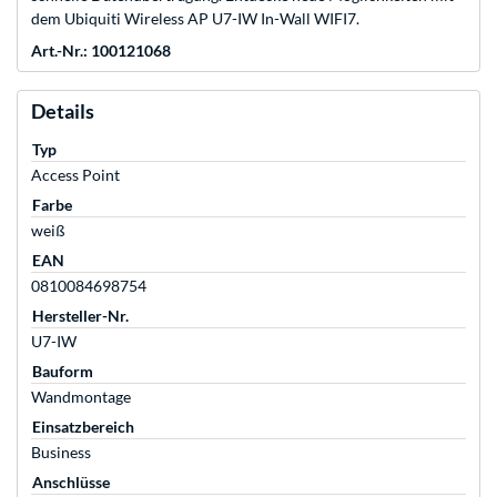
dem Ubiquiti Wireless AP U7-IW In-Wall WIFI7.
Art.-Nr.: 100121068
Details
Typ
Access Point
Farbe
weiß
EAN
0810084698754
Hersteller-Nr.
U7-IW
Bauform
Wandmontage
Einsatzbereich
Business
Anschlüsse