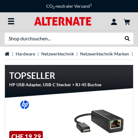
1
CO
neutraler Versand
2
Suche
Suche
Startseite
Hardware
Netzwerktechnik
Netzwerktechnik-Marken
H
TOPSELLER
HP USB Adapter, USB-C Stecker > RJ-45 Buchse
CHF 19,29