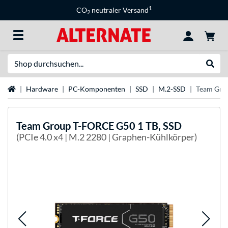
1
CO
neutraler Versand
2
Suche
Suche
Startseite
Hardware
PC-Komponenten
SSD
M.2-SSD
Team Gro
Team Group
T-FORCE G50 1 TB, SSD
(PCIe 4.0 x4 | M.2 2280 | Graphen-Kühlkörper)