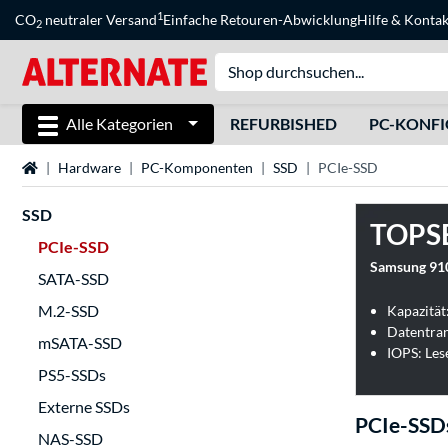
1
CO
neutraler Versand
Einfache Retouren-Abwicklung
Hilfe
&
Kontak
2
Alle Kategorien
REFURBISHED
PC-KONF
Startseite
Hardware
PC-Komponenten
SSD
PCIe-SSD
SSD
TOPS
PCIe-SSD
Samsung 91
SATA-SSD
M.2-SSD
Kapazität
Datentran
mSATA-SSD
IOPS: Les
PS5-SSDs
Externe SSDs
PCIe-SSD
NAS-SSD