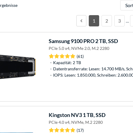
Sortie
rgebnisse
1
2
3
…
Samsung
9100 PRO 2 TB, SSD
PCIe 5.0 x4, NVMe 2.0, M.2 2280
(61)
Kapazität: 2 TB
Datentransferrate: Lesen: 14.700 MB/s, Sc
IOPS: Lesen: 1.850.000, Schreiben: 2.600.0
Kingston
NV3 1 TB, SSD
PCIe 4.0 x4, NVMe, M.2 2280
(17)