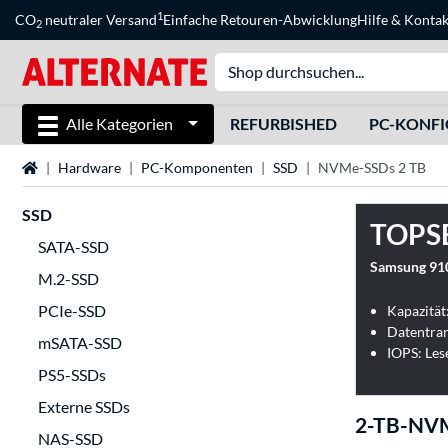
1
CO
neutraler Versand
Einfache Retouren-Abwicklung
Hilfe
&
Kontak
2
Alle Kategorien
REFURBISHED
PC-KONF
Startseite
Hardware
PC-Komponenten
SSD
NVMe-SSDs 2 TB
SSD
TOPS
SATA-SSD
Samsung 91
M.2-SSD
PCIe-SSD
Kapazität
Datentran
mSATA-SSD
IOPS: Les
PS5-SSDs
Externe SSDs
2-TB-NV
NAS-SSD