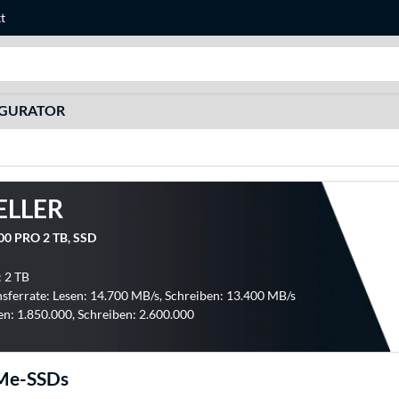
t
Suche
IGURATOR
ELLER
00 PRO 2 TB, SSD
: 2 TB
sferrate: Lesen: 14.700 MB/s, Schreiben: 13.400 MB/s
en: 1.850.000, Schreiben: 2.600.000
Me-SSDs