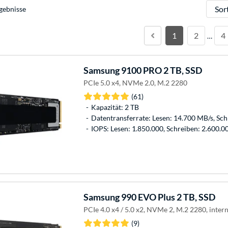
Sortie
gebnisse
1
2
4
…
Samsung
9100 PRO 2 TB, SSD
PCIe 5.0 x4, NVMe 2.0, M.2 2280
(61)
Kapazität: 2 TB
Datentransferrate: Lesen: 14.700 MB/s, Sc
IOPS: Lesen: 1.850.000, Schreiben: 2.600.0
Samsung
990 EVO Plus 2 TB, SSD
PCIe 4.0 x4 / 5.0 x2, NVMe 2, M.2 2280, inter
(9)