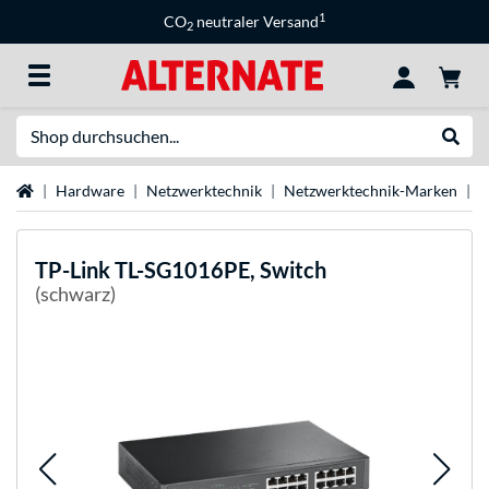
1
CO
neutraler Versand
2
Suche
Suche
Startseite
Hardware
Netzwerktechnik
Netzwerktechnik-Marken
T
TP-Link
TL-SG1016PE, Switch
(schwarz)