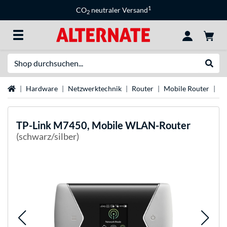
1
CO
neutraler Versand
2
Suche
Suche
Startseite
Hardware
Netzwerktechnik
Router
Mobile Router
LT
TP-Link
M7450, Mobile WLAN-Router
(schwarz/silber)