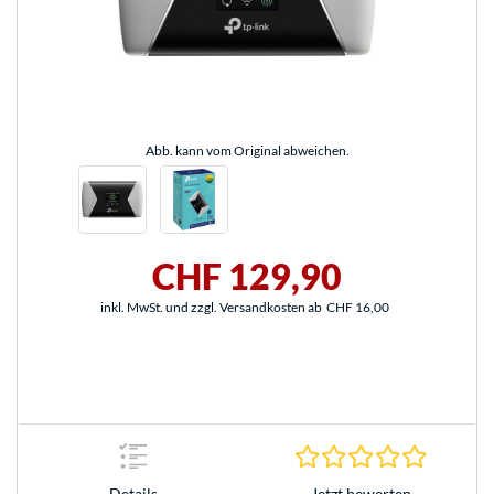
Abb. kann vom Original abweichen.
CHF 129,90
inkl. MwSt. und zzgl. Versandkosten ab
CHF 16,00
0.0 Stern
Jetzt bewerten
Details