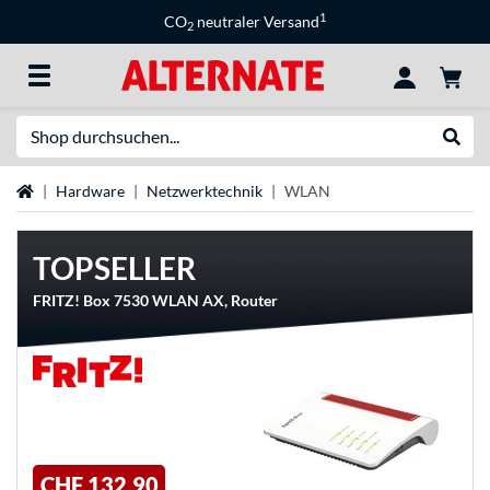
1
CO
neutraler Versand
2
Suche
Suche
Startseite
Hardware
Netzwerktechnik
WLAN
TOPSELLER
FRITZ! Box 7530 WLAN AX, Router
CHF 132,90