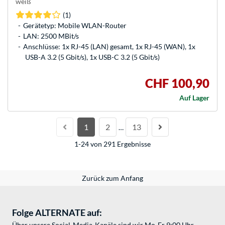
weiß
(1)
Gerätetyp: Mobile WLAN-Router
LAN: 2500 MBit/s
Anschlüsse: 1x RJ-45 (LAN) gesamt, 1x RJ-45 (WAN), 1x
USB-A 3.2 (5 Gbit/s), 1x USB-C 3.2 (5 Gbit/s)
CHF 100,90
Auf Lager
1
2
13
…
1-24 von 291 Ergebnisse
Zurück zum Anfang
Folge ALTERNATE auf:
Über unsere Social-Media-Kanäle sind wir Mo-Fr 9:00 Uhr -