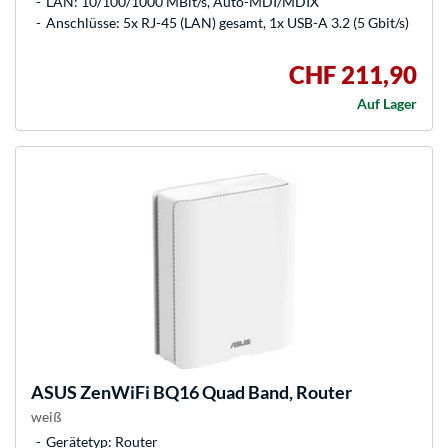
LAN: 10/100/1000 MBit/s, Auto-MDI/MDIX
Anschlüsse: 5x RJ-45 (LAN) gesamt, 1x USB-A 3.2 (5 Gbit/s)
CHF 211,90
Auf Lager
ASUS
ZenWiFi BQ16 Quad Band, Router
weiß
Gerätetyp: Router