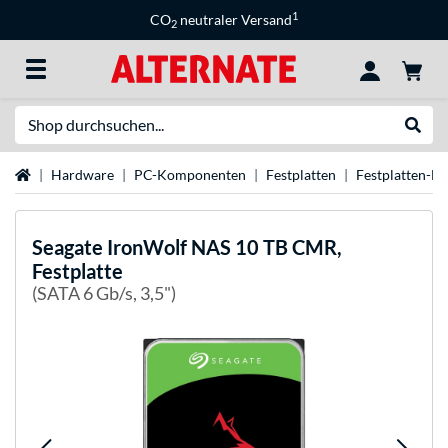
1
CO
neutraler Versand
2
Suche
Suche
Startseite
Hardware
PC-Komponenten
Festplatten
Festplatten-M
Seagate
IronWolf NAS 10 TB CMR,
Festplatte
(SATA 6 Gb/s, 3,5")