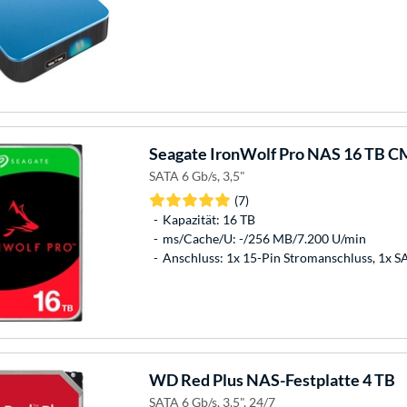
Seagate
IronWolf Pro NAS 16 TB CM
SATA 6 Gb/s, 3,5"
(7)
Kapazität: 16 TB
ms/Cache/U: -/256 MB/7.200 U/min
Anschluss: 1x 15-Pin Stromanschluss, 1x 
WD
Red Plus NAS-Festplatte 4 TB
SATA 6 Gb/s, 3,5", 24/7