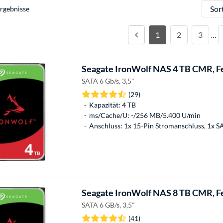
Sortie
rgebnisse
1
2
3
…
Seagate
IronWolf NAS 4 TB CMR, Fe
SATA 6 Gb/s, 3,5"
(29)
Kapazität: 4 TB
ms/Cache/U: -/256 MB/5.400 U/min
Anschluss: 1x 15-Pin Stromanschluss, 1x 
Seagate
IronWolf NAS 8 TB CMR, Fe
SATA 6 GB/s, 3,5"
(41)