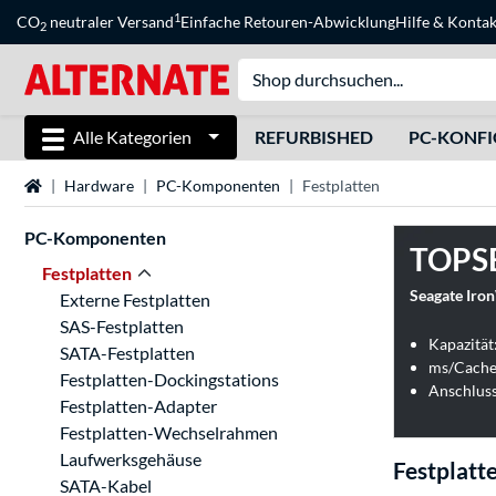
1
CO
neutraler Versand
Einfache Retouren-Abwicklung
Hilfe
&
Kontak
2
Alle Kategorien
REFURBISHED
PC-KONF
Startseite
Hardware
PC-Komponenten
Festplatten
PC-Komponenten
TOPS
Festplatten
Seagate Iro
Externe Festplatten
SAS-Festplatten
Kapazität
SATA-Festplatten
ms/Cache
Festplatten-Dockingstations
Anschluss
Festplatten-Adapter
Festplatten-Wechselrahmen
Laufwerksgehäuse
Festplatt
SATA-Kabel