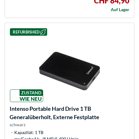
CHF 84,90
Auf Lager
REFURBISHED
ZUSTAND
WIE NEU
Intenso
Portable Hard Drive 1 TB
Generalüberholt, Externe Festplatte
schwarz
Kapazität: 1 TB
ms/Cache/U: -/8 MB/5.400 U/min