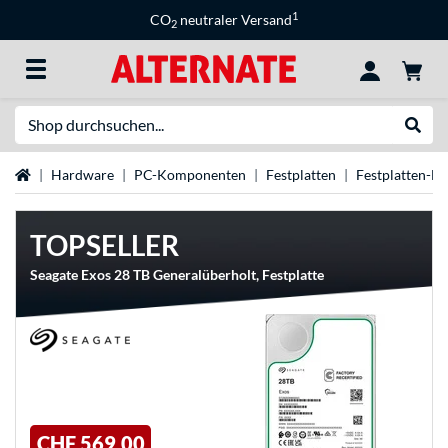
1
CO
neutraler Versand
2
Suche
Suche
Startseite
Hardware
PC-Komponenten
Festplatten
Festplatten-M
TOPSELLER
Seagate Exos 28 TB Generalüberholt, Festplatte
CHF 569,00