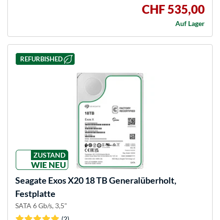
CHF 535,00
Auf Lager
REFURBISHED
ZUSTAND
WIE NEU
Seagate
Exos X20 18 TB Generalüberholt,
Festplatte
SATA 6 Gb/s, 3,5"
(2)