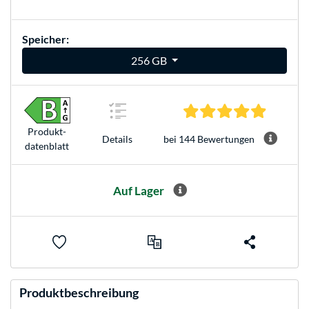
Speicher:
256 GB
4.8 Stern
Produkt­
bei 144 Bewertungen
Details
datenblatt
Auf Lager
Produktbeschreibung