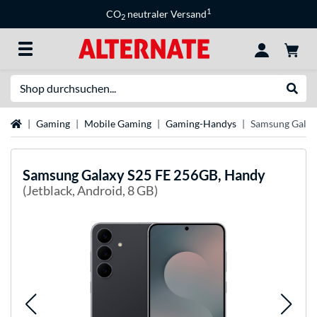
1
CO
neutraler Versand
2
Suche
Suche
Startseite
Gaming
Mobile Gaming
Gaming-Handys
Samsung Galax
Samsung
Galaxy S25 FE 256GB, Handy
(Jetblack, Android, 8 GB)