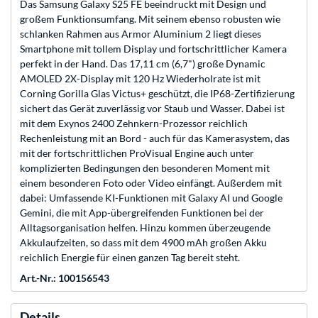
Das Samsung Galaxy S25 FE beeindruckt mit Design und
großem Funktionsumfang. Mit seinem ebenso robusten wie
schlanken Rahmen aus Armor Aluminium 2 liegt dieses
Smartphone mit tollem Display und fortschrittlicher Kamera
perfekt in der Hand. Das 17,11 cm (6,7") große Dynamic
AMOLED 2X-Display mit 120 Hz Wiederholrate ist mit
Corning Gorilla Glas Victus+ geschützt, die IP68-Zertifizierung
sichert das Gerät zuverlässig vor Staub und Wasser. Dabei ist
mit dem Exynos 2400 Zehnkern-Prozessor reichlich
Rechenleistung mit an Bord - auch für das Kamerasystem, das
mit der fortschrittlichen ProVisual Engine auch unter
komplizierten Bedingungen den besonderen Moment mit
einem besonderen Foto oder Video einfängt. Außerdem mit
dabei: Umfassende KI-Funktionen mit Galaxy AI und Google
Gemini, die mit App-übergreifenden Funktionen bei der
Alltagsorganisation helfen. Hinzu kommen überzeugende
Akkulaufzeiten, so dass mit dem 4900 mAh großen Akku
reichlich Energie für einen ganzen Tag bereit steht.
Art.-Nr.: 100156543
Details