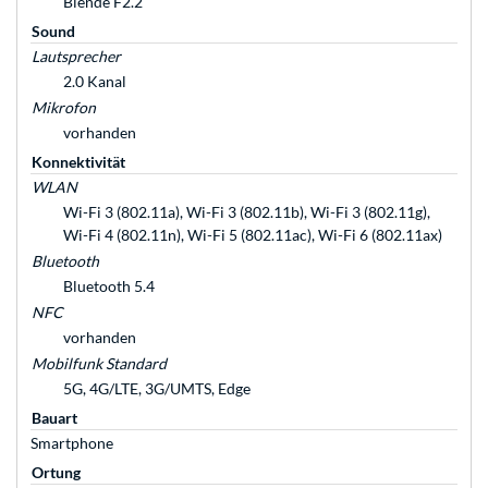
Blende F2.2
Sound
Lautsprecher
2.0 Kanal
Mikrofon
vorhanden
Konnektivität
WLAN
Wi-Fi 3 (802.11a), Wi-Fi 3 (802.11b), Wi-Fi 3 (802.11g),
Wi-Fi 4 (802.11n), Wi-Fi 5 (802.11ac), Wi-Fi 6 (802.11ax)
Bluetooth
Bluetooth 5.4
NFC
vorhanden
Mobilfunk Standard
5G, 4G/LTE, 3G/UMTS, Edge
Bauart
Smartphone
Ortung