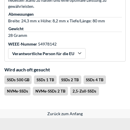
neuesten Stand zu halten und eine optimale Leistung zu
gewährleisten.
Abmessungen
Breite: 24,3 mm x Höhe: 8,2 mm x Tiefe/Länge: 80 mm
Gewicht
28 Gramm
WEEE-Nummer
54978142
Verantwortliche Person für die EU
Wird auch oft gesucht
SSDs 500 GB
SSDs 1 TB
SSDs 2 TB
SSDs 4 TB
NVMe-SSDs
NVMe-SSDs 2 TB
2,5-Zoll-SSDs
Zurück zum Anfang