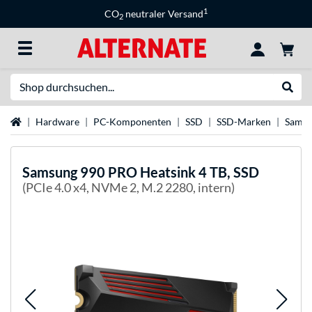
1
CO
neutraler Versand
2
Suche
Suche
Startseite
Hardware
PC-Komponenten
SSD
SSD-Marken
Samsu
Samsung
990 PRO Heatsink 4 TB, SSD
(PCIe 4.0 x4, NVMe 2, M.2 2280, intern)