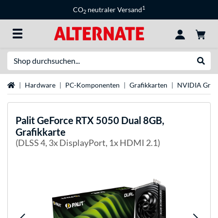
1
CO
neutraler Versand
2
Suche
Suche
Startseite
Hardware
PC-Komponenten
Grafikkarten
NVIDIA Grafi
Palit
GeForce RTX 5050 Dual 8GB,
Grafikkarte
(DLSS 4, 3x DisplayPort, 1x HDMI 2.1)