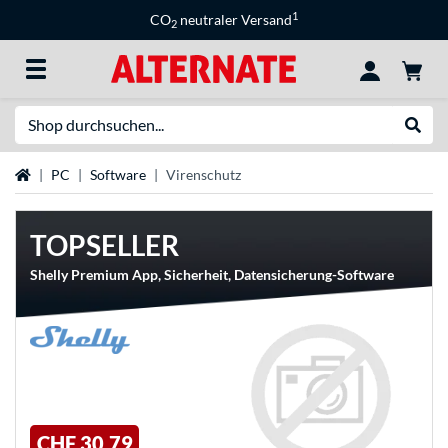
1
CO
neutraler Versand
2
Suche
Suche
Startseite
PC
Software
Virenschutz
TOPSELLER
Shelly Premium App, Sicherheit, Datensicherung-Software
CHF 30,79