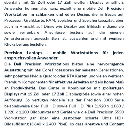
ebenfalls mit
15 Zoll oder 17 Zol
l großem Display erhältlich.
Anwender können also ganz gezielt eine mobile
Dell Precision
Workstation im schlanken und edlen Design
, die in Bezug auf
Prozessor, Grafikkarte, RAM, Speicher und Speicherkapazität, aber
auch in Hinsicht auf Dinge wie Display und Bildschirmdiagonale
sowie verfügbare Anschlüsse bestens auf die eigenen
Anforderungen zugeschnitten ist, auswählen und
mit wenigen
Klicks bei uns bestellen
.
Precision Laptops - mobile Workstations für jeden
anspruchsvollen Anwender
Die
Dell Precision
Workstations bieten eine
hervorragende
Ausstattung
mit Intel Core Prozessoren der neuesten Generationen,
sehr potenten Nvidia Quadro oder RTX Karten und vielen weiteren
Premium-Komponenten für
effektives Arbeiten
und ein
hohes Maß
an Produktivität
. Das Ganze in Kombination mit
großartigen
Displays mit 15 Zoll oder 17 Zoll
Displaygröße sowie einer hohen
Auflösung. So verfügen Modelle aus der Precision 3000 Serie
beispielsweise über Full HD sowie Full HD Plus (1.920 x 1.080 /
1.920 x 1.200 Bildpunkte) und Geräte wie die Dell Precision 5550
Workstation gar über eine gestochen scharfe Ultra HD+
Bildauflösung (3.840 x 2.400 Pixel), so dass
Kreative und Content