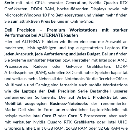
Serie
mit Intel CPUs neuester Generation, Nvidia Quadro RTX
Grafikkarten, DDR4 RAM, hochauflösenden Displays sowie mit
Microsoft Windows 10 Pro Betriebssystem und vielem mehr finden
Sie
zum attraktiven Preis bei uns
im Online-Shop.
Dell Precision – Premium Workstations mit starker
Performance bei ALTERNATE kaufen
Hier bei ALTERNATE bieten wir Ihnen eine enorme Auswahl an
modernen, leistungsfähigen und top ausgestatteten Laptops
für
jeden Anspruch, jede Anforderung und jedes Budget
. Bei uns finden
Sie Systeme namhafter Marken bzw. Hersteller mit Intel oder AMD
Prozessoren, Radeon oder GeForce Grafikkarten, DDR4
Arbeitsspeicher (RAM), schnellen SSDs mit hoher Speicherkapazität
und weitaus mehr. Neben all den Notebooks für die Bereiche Office,
Multimedia und Gaming sind fernerhin auch mobile Workstations
wie die
Laptops der Dell Precision Serie
Bestandteil unseres
umfangreichen Sortiments. Die
auf Arbeit, Produktivität und
Mobilität ausgelegten Business-Notebooks
der renommierten
Marke Dell sind in Form unterschiedlicher Laptop-Modelle mit
beispielsweise
Intel Core
i7
oder
Core i5
Prozessoren, aber auch
mit verbauter Nvidia Quadro RTX Grafikkarte oder Intel UHD
Graphics Einheit, mit 8 GB RAM, 16 GB RAM oder 32 GB RAM wie