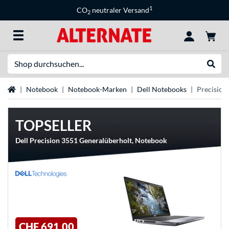
1
CO
neutraler Versand
2
Suche
Suche
Startseite
Notebook
Notebook-Marken
Dell Notebooks
Precision
TOPSELLER
Dell Precision 3551 Generalüberholt, Notebook
CHF 691,00