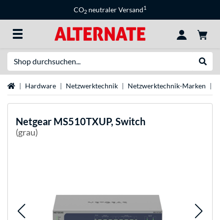
1
CO
neutraler Versand
2
Suche
Suche
Startseite
Hardware
Netzwerktechnik
Netzwerktechnik-Marken
N
Netgear
MS510TXUP, Switch
(grau)