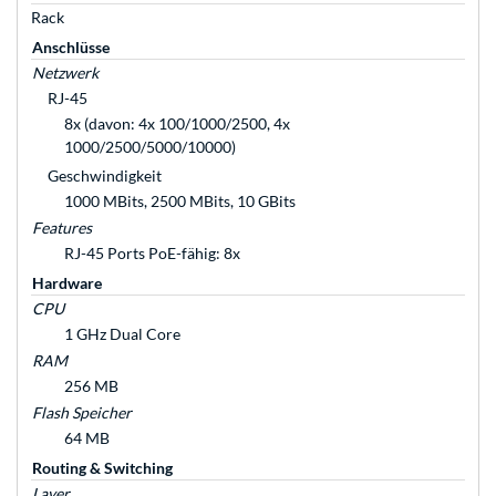
Rack
Anschlüsse
Netzwerk
RJ-45
8x (davon: 4x 100/1000/2500, 4x
1000/2500/5000/10000)
Geschwindigkeit
1000 MBits, 2500 MBits, 10 GBits
Features
RJ-45 Ports PoE-fähig: 8x
Hardware
CPU
1 GHz Dual Core
RAM
256 MB
Flash Speicher
64 MB
Routing & Switching
Layer