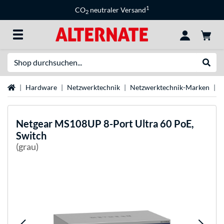
1
CO
neutraler Versand
2
Suche
Suche
Startseite
Hardware
Netzwerktechnik
Netzwerktechnik-Marken
N
Netgear
MS108UP 8-Port Ultra 60 PoE,
Switch
(grau)