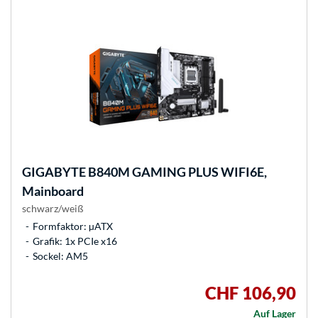
GIGABYTE
B840M GAMING PLUS WIFI6E,
Mainboard
schwarz/weiß
Formfaktor: µATX
Grafik: 1x PCIe x16
Sockel: AM5
CHF 106,90
Auf Lager