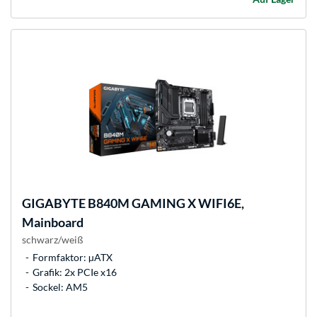
GIGABYTE
B840M GAMING X WIFI6E,
Mainboard
schwarz/weiß
Formfaktor: µATX
Grafik: 2x PCIe x16
Sockel: AM5