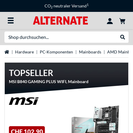
1
CO
neutraler Versand
2
Suche
Suche
Startseite
Hardware
PC-Komponenten
Mainboards
AMD Mainbo
TOPSELLER
MSI B840 GAMING PLUS WIFI, Mainboard
CHF 102,90