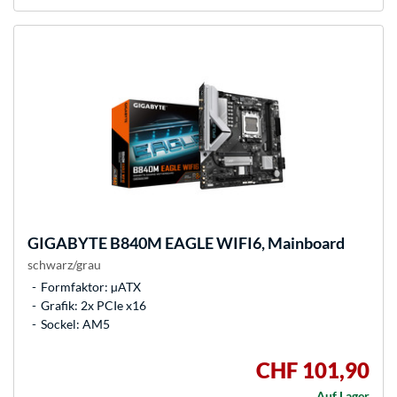
GIGABYTE
B840M EAGLE WIFI6, Mainboard
schwarz/grau
Formfaktor: µATX
Grafik: 2x PCIe x16
Sockel: AM5
CHF 101,90
Auf Lager