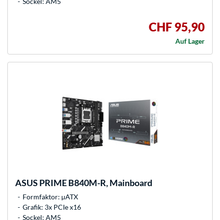
Sockel: AM5
CHF 95,90
Auf Lager
ASUS
PRIME B840M-R, Mainboard
Formfaktor: µATX
Grafik: 3x PCIe x16
Sockel: AM5