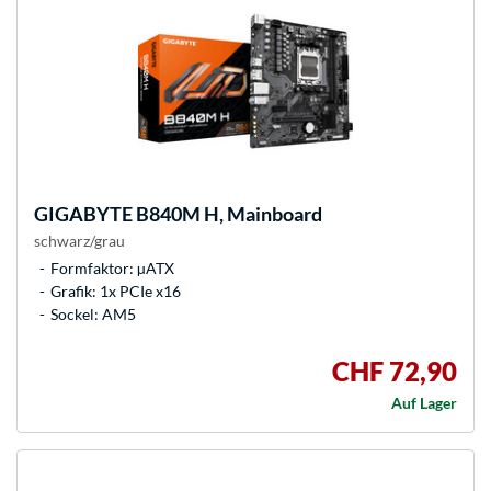
GIGABYTE
B840M H, Mainboard
schwarz/grau
Formfaktor: µATX
Grafik: 1x PCIe x16
Sockel: AM5
CHF 72,90
Auf Lager