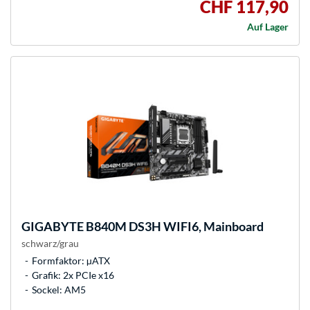
CHF 117,90
Auf Lager
GIGABYTE
B840M DS3H WIFI6, Mainboard
schwarz/grau
Formfaktor: µATX
Grafik: 2x PCIe x16
Sockel: AM5