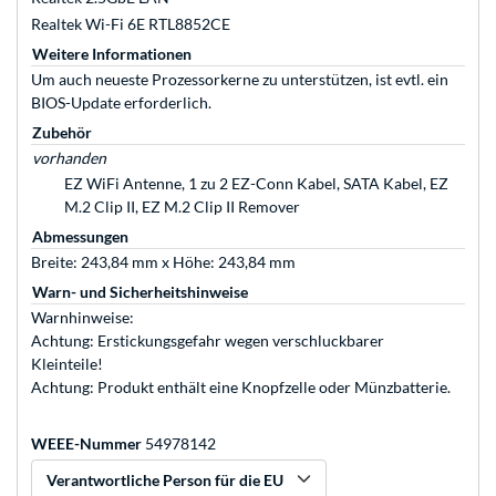
Realtek Wi-Fi 6E RTL8852CE
Weitere Informationen
Um auch neueste Prozessorkerne zu unterstützen, ist evtl. ein
BIOS-Update erforderlich.
Zubehör
vorhanden
EZ WiFi Antenne, 1 zu 2 EZ-Conn Kabel, SATA Kabel, EZ
M.2 Clip II, EZ M.2 Clip II Remover
Abmessungen
Breite: 243,84 mm x Höhe: 243,84 mm
Warn- und Sicherheitshinweise
Warnhinweise:
Achtung: Erstickungsgefahr wegen verschluckbarer
Kleinteile!
Achtung: Produkt enthält eine Knopfzelle oder Münzbatterie.
WEEE-Nummer
54978142
Verantwortliche Person für die EU