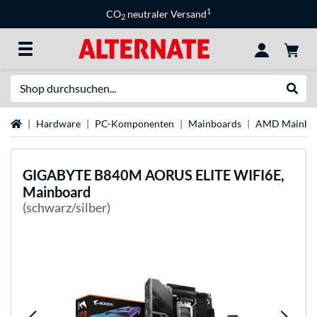
1
CO
neutraler Versand
2
Suche
Suche
Startseite
Hardware
PC-Komponenten
Mainboards
AMD Mainbo
GIGABYTE
B840M AORUS ELITE WIFI6E,
Mainboard
(schwarz/silber)