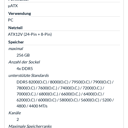
µATX
Verwendung
PC
Netzteil
ATX12V (24-Pin + 8-Pin)
Speicher
maximal
256 GB
Anzahl der Sockel
4x DDR5
unterstützte Standards
DDR5 8200(O.C) / 8000(O.C) / 7950(O.C) / 7900(O.C) /
7800(O.C) / 7600(O.C.) / 7400(O.C.) / 7200(O.C.) /
7000(O.C.) / 6800(O.C.) / 6600(O.C.) / 6400(O.C) /
6200(O.C) / 6000(O.C) / 5800(O.C) / 5600(O.C) / 5200 /
4800 / 4400 MT/s
Kanäle
2
Maximale Speicherranks