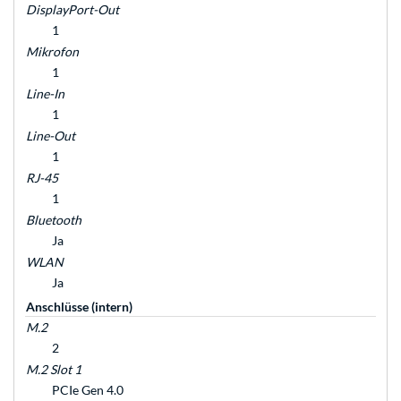
DisplayPort-Out
1
Mikrofon
1
Line-In
1
Line-Out
1
RJ-45
1
Bluetooth
Ja
WLAN
Ja
Anschlüsse (intern)
M.2
2
M.2 Slot 1
PCIe Gen 4.0