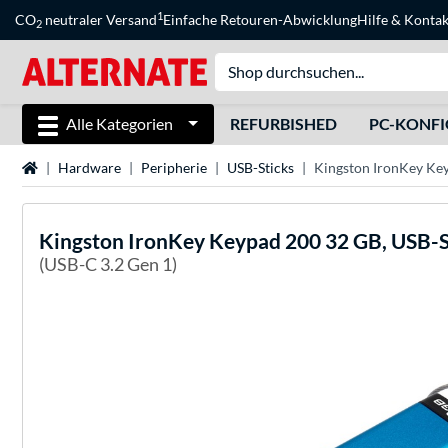
1
CO
neutraler Versand
Einfache Retouren-Abwicklung
Hilfe
&
Kontak
2
Alle Kategorien
REFURBISHED
PC-KONF
Startseite
Hardware
Peripherie
USB-Sticks
Kingston IronKey Key
Kingston
IronKey Keypad 200 32 GB, USB-S
(USB-C 3.2 Gen 1)