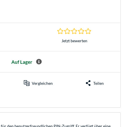
0.0 Sterne bei 0 Be
Jetzt bewerten
Auf Lager
Vergleichen
Teilen
für den benutzerfreundlichen PIN-Zugriff. Er verfügt über eine