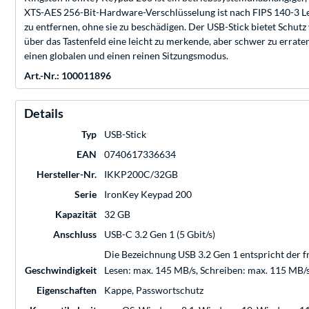
XTS-AES 256-Bit-Hardware-Verschlüsselung ist nach FIPS 140-3 Leve
zu entfernen, ohne sie zu beschädigen. Der USB-Stick bietet Schu
über das Tastenfeld eine leicht zu merkende, aber schwer zu erra
einen globalen und einen reinen Sitzungsmodus.
Art.-Nr.: 100011896
Details
Typ
USB-Stick
EAN
0740617336634
Hersteller-Nr.
IKKP200C/32GB
Serie
IronKey Keypad 200
Kapazität
32 GB
Anschluss
USB-C 3.2 Gen 1 (5 Gbit/s)
Die Bezeichnung USB 3.2 Gen 1 entspricht der f
Geschwindigkeit
Lesen: max. 145 MB/s, Schreiben: max. 115 MB/
Eigenschaften
Kappe, Passwortschutz