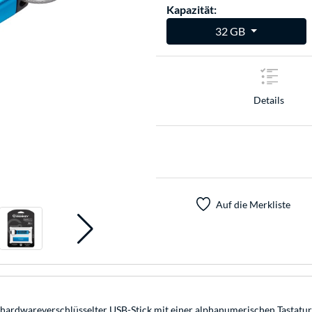
Kapazität:
32 GB
Details
Auf die Merkliste
hardwareverschlüsselter USB-Stick mit einer alphanumerischen Tastatur 