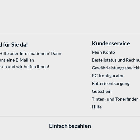
Kundenservice
 für Sie da!
Mein Konto
 Hilfe oder Informationen? Dann
uns eine E-Mail an
Bestellstatus und Rechn
e.ch
und wir helfen Ihnen!
Gewährleistungsabwickl
PC Konfigurator
Batterieentsorgung
Gutschein
Tinten- und Tonerfinder
Hilfe
Einfach bezahlen