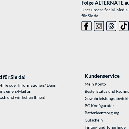
Folge ALTERNATE au
Über unsere Social-Media-
für Sie da.
Kundenservice
 für Sie da!
Mein Konto
 Hilfe oder Informationen? Dann
uns eine E-Mail an
Bestellstatus und Rechn
e.ch
und wir helfen Ihnen!
Gewährleistungsabwickl
PC Konfigurator
Batterieentsorgung
Gutschein
Tinten- und Tonerfinder