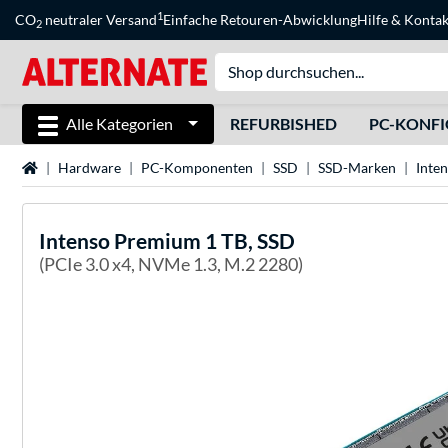
1
CO
neutraler Versand
Einfache Retouren-Abwicklung
Hilfe
&
Kontak
2
Alle Kategorien
REFURBISHED
PC-KONF
Startseite
Hardware
PC-Komponenten
SSD
SSD-Marken
Inte
Intenso
Premium 1 TB, SSD
(PCIe 3.0 x4, NVMe 1.3, M.2 2280)