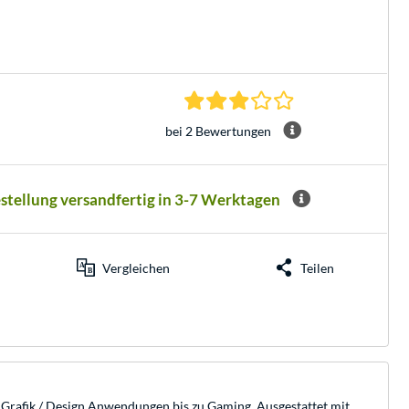
3.0 Sterne bei 2 Be
bei 2 Bewertungen
estellung versandfertig in 3-7 Werktagen
Vergleichen
Teilen
 Grafik / Design Anwendungen bis zu Gaming. Ausgestattet mit