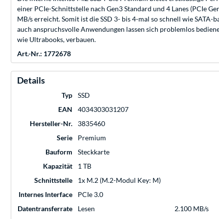
einer PCIe-Schnittstelle nach Gen3 Standard und 4 Lanes (PCIe G
MB/s erreicht. Somit ist die SSD 3- bis 4-mal so schnell wie SATA-
auch anspruchsvolle Anwendungen lassen sich problemlos bedienen
wie Ultrabooks, verbauen.
Art.-Nr.: 1772678
Details
Typ
SSD
EAN
4034303031207
Hersteller-Nr.
3835460
Serie
Premium
Bauform
Steckkarte
Kapazität
1 TB
Schnittstelle
1x M.2 (M.2-Modul Key: M)
Internes Interface
PCIe 3.0
Datentransferrate
Lesen
2.100 MB/s