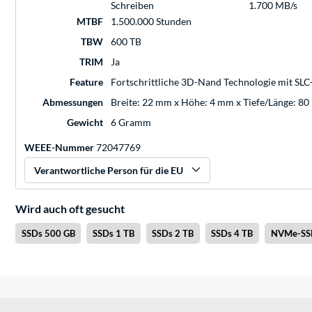
Schreiben
1.700 MB/s
MTBF
1.500.000 Stunden
TBW
600 TB
TRIM
Ja
Feature
Fortschrittliche 3D-Nand Technologie mit SL
Abmessungen
Breite: 22 mm x Höhe: 4 mm x Tiefe/Länge: 8
Gewicht
6 Gramm
WEEE-Nummer
72047769
Verantwortliche Person für die EU
Wird auch oft gesucht
SSDs 500 GB
SSDs 1 TB
SSDs 2 TB
SSDs 4 TB
NVMe-SS