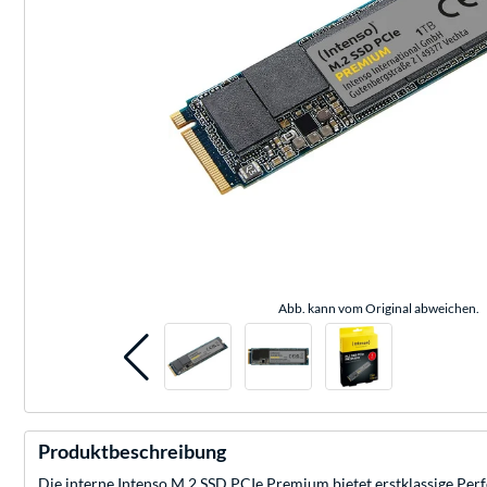
Abb. kann vom Original abweichen.
Produktbeschreibung
Die interne Intenso M.2 SSD PCIe Premium bietet erstklassige Pe