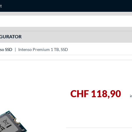
t
Suche
IGURATOR
nso SSD
Intenso Premium 1 TB, SSD
CHF 118,90
i