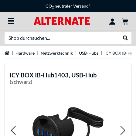
1
CO
neutraler Versand
2
Suche
Suche
Startseite
Hardware
Netzwerktechnik
USB-Hubs
ICY BOX IB-Hub
ICY BOX
IB-Hub1403, USB-Hub
(schwarz)