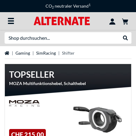
1
CO
neutraler Versand
2
Suche
Suche
Startseite
Gaming
SimRacing
Shifter
TOPSELLER
MOZA Multifunktionshebel, Schalthebel
CHF 215,00