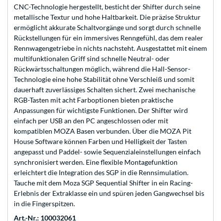
CNC-Technologie hergestellt, besticht der Shifter durch seine
metallische Textur und hohe Haltbarkeit. Die präzise Struktur
ermöglicht akkurate Schaltvorgänge und sorgt durch schnelle
Rückstellungen für ein immersives Renngefühl, das dem realer
Rennwagengetriebe in nichts nachsteht. Ausgestattet mit einem
multifunktionalen Griff sind schnelle Neutral- oder
Rückwärtsschaltungen möglich, während die Hall-Sensor-
Technologie eine hohe Stabilität ohne Verschleiß und somit
dauerhaft zuverlässiges Schalten sichert. Zwei mechanische
RGB-Tasten mit acht Farboptionen bieten praktische
Anpassungen für wichtigste Funktionen. Der Shifter wird
einfach per USB an den PC angeschlossen oder mit
kompatiblen MOZA Basen verbunden. Über die MOZA Pit
House Software können Farben und Helligkeit der Tasten
angepasst und Paddel- sowie Sequenzialeinstellungen einfach
synchronisiert werden. Eine flexible Montagefunktion
erleichtert die Integration des SGP in die Rennsimulation.
Tauche mit dem Moza SGP Sequential Shifter in ein Racing-
Erlebnis der Extraklasse ein und spüren jeden Gangwechsel bis
in die Fingerspitzen.
Art.-Nr.: 100032061