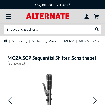
1
CO
neutraler Versand
2
Suche
Suche
Startseite
SimRacing
SimRacing-Marken
MOZA
MOZA SGP Sequent
MOZA
SGP Sequential Shifter, Schalthebel
(schwarz)