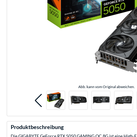
Abb. kann vom Original abweichen.
Produktbeschreibung
Die GIGABYTE GeForce RTX 5050 GAMING OC 8G ist eine High-End-