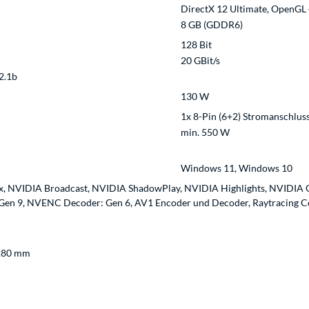
DirectX 12 Ultimate, OpenGL 
8 GB (GDDR6)
128 Bit
20 GBit/s
2.1b
130 W
1x 8-Pin (6+2) Stromanschlus
min. 550 W
Windows 11, Windows 10
ix, NVIDIA Broadcast, NVIDIA ShadowPlay, NVIDIA Highlights, NVIDIA
en 9, NVENC Decoder: Gen 6, AV1 Encoder und Decoder, Raytracing Cor
 280 mm