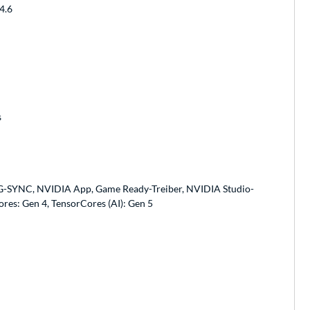
4.6
s
 G-SYNC, NVIDIA App, Game Ready-Treiber, NVIDIA Studio-
es: Gen 4, TensorCores (AI): Gen 5