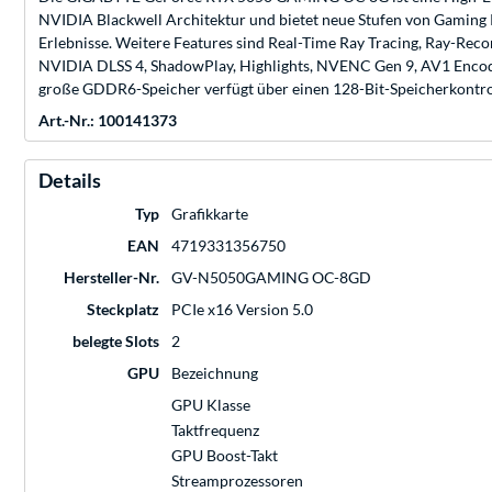
NVIDIA Blackwell Architektur und bietet neue Stufen von Gaming R
Erlebnisse. Weitere Features sind Real-Time Ray Tracing, Ray-R
NVIDIA DLSS 4, ShadowPlay, Highlights, NVENC Gen 9, AV1 Enc
große GDDR6-Speicher verfügt über einen 128-Bit-Speicherkontrol
Art.-Nr.: 100141373
Details
Typ
Grafikkarte
EAN
4719331356750
Hersteller-Nr.
GV-N5050GAMING OC-8GD
Steckplatz
PCIe x16 Version 5.0
belegte Slots
2
GPU
Bezeichnung
GPU Klasse
Taktfrequenz
GPU Boost-Takt
Streamprozessoren