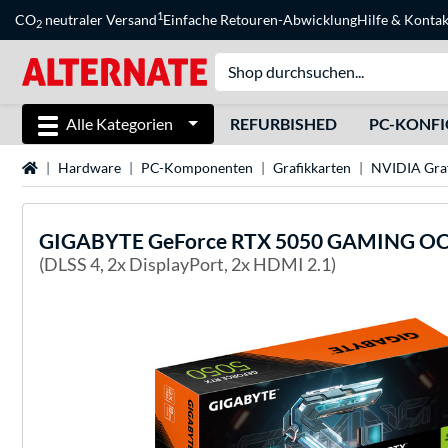
1
CO
neutraler Versand
Einfache Retouren-Abwicklung
Hilfe
&
Kontak
2
Alle Kategorien
REFURBISHED
PC-KONF
Startseite
Hardware
PC-Komponenten
Grafikkarten
NVIDIA Graf
GIGABYTE
GeForce RTX 5050 GAMING OC 
(DLSS 4, 2x DisplayPort, 2x HDMI 2.1)