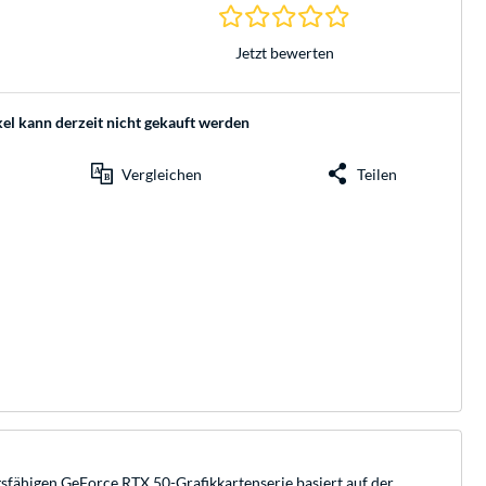
0.0 Sterne bei 0 Be
Jetzt bewerten
kel kann derzeit nicht gekauft werden
Vergleichen
Teilen
ähigen GeForce RTX 50-Grafikkartenserie basiert auf der