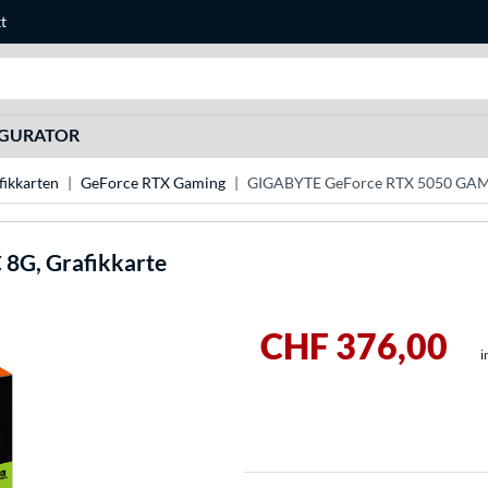
t
Suche
IGURATOR
ikkarten
GeForce RTX Gaming
GIGABYTE GeForce RTX 5050 GAMI
8G, Grafikkarte
CHF 376,00
i