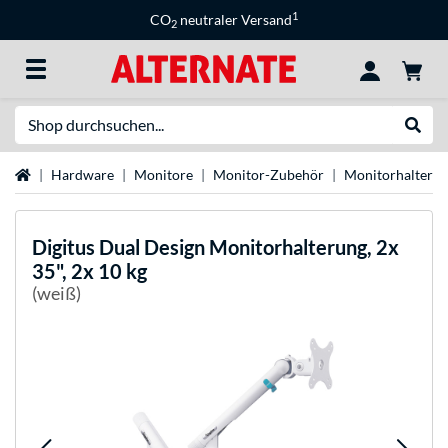
1
CO
neutraler Versand
2
Suche
Suche
Startseite
Hardware
Monitore
Monitor-Zubehör
Monitorhalteru
Digitus
Dual Design Monitorhalterung, 2x
35", 2x 10 kg
(weiß)