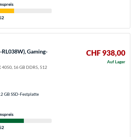
nspreis
:52
-RL038W), Gaming-
CHF 938,00
Auf Lager
X 4050, 16 GB DDR5, 512
12 GB SSD-Festplatte
nspreis
:52