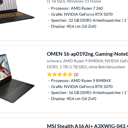
(1 TB SSD), Windows 11 Home
Prozessor: AMD Ryzen 7 260
Grafik: NVIDIA GeForce RTX 5070
Speicher: 32 GB DDR5-Arbeitsspeicher | 1 
Display: 40,6 cm (16 Zoll)
OMEN
16-ap0192ng, Gaming-Note
schwarz, AMD Ryzen 9 8940HX, NVIDIA GeFo
DDR5, 1 TB (1 TB SSD), ohne Betriebssystem
(1)
Prozessor: AMD Ryzen 9 8940HX
Grafik: NVIDIA GeForce RTX 5070
Speicher: 16 GB DDR5-Arbeitsspeicher | 1 
Display: 40,6 cm (16 Zoll)
MSI
Stealth A16 AI+ A3XWIG-043,