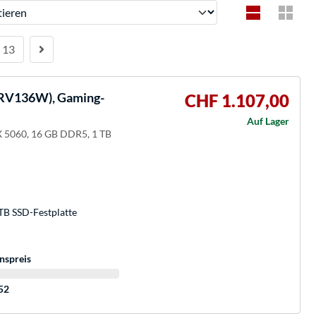
ren
13
RV136W), Gaming-
CHF 1.107,00
Auf Lager
 5060, 16 GB DDR5, 1 TB
TB SSD-Festplatte
nspreis
:52