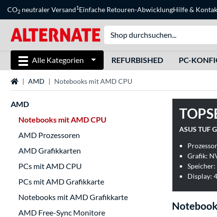
1
CO
neutraler Versand
Einfache Retouren-Abwicklung
Hilfe
&
Kontak
2
Alle Kategorien
REFURBISHED
PC-KONF
Startseite
AMD
Notebooks mit AMD CPU
AMD
TOPS
Notebooks mit AMD CPU
ASUS TUF G
AMD Prozessoren
Prozesso
AMD Grafikkarten
Grafik: 
PCs mit AMD CPU
Speicher:
Display: 4
PCs mit AMD Grafikkarte
Notebooks mit AMD Grafikkarte
Notebook
AMD Free-Sync Monitore