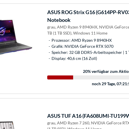
ASUS
ROG Strix G16 (G614PP-RV0
Notebook
grau, AMD Ryzen 9 8940HX, NVIDIA GeForce
TB (1 TB SSD), Windows 11 Home
Prozessor: AMD Ryzen 9 8940HX
Grafik: NVIDIA GeForce RTX 5070
Speicher: 32 GB DDR5-Arbeitsspeicher | 1 
Display: 40,6 cm (16 Zoll)
20
% verfügbar zum Aktio
noch
29 Tage, 07:21
ASUS
TUF A16 (FA608UMI-TU199W
grau, AMD Ryzen 7 260, NVIDIA GeForce RTX
(1 TB SSD), Windows 11 Home