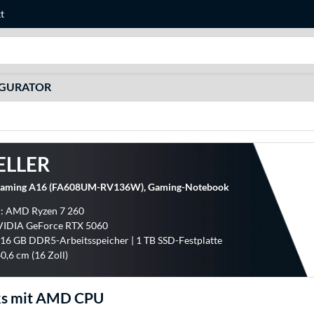
t
Suche
IGURATOR
ELLER
aming A16 (FA608UM-RV136W), Gaming-Notebook
r: AMD Ryzen 7 260
NVIDIA GeForce RTX 5060
 16 GB DDR5-Arbeitsspeicher | 1 TB SSD-Festplatte
0,6 cm (16 Zoll)
s mit AMD CPU