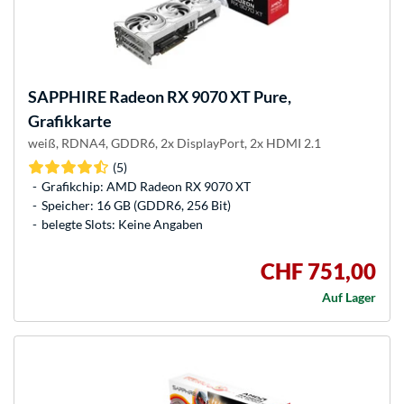
SAPPHIRE
Radeon RX 9070 XT Pure,
Grafikkarte
weiß, RDNA4, GDDR6, 2x DisplayPort, 2x HDMI 2.1
(5)
Grafikchip: AMD Radeon RX 9070 XT
Speicher: 16 GB (GDDR6, 256 Bit)
belegte Slots: Keine Angaben
CHF 751,00
Auf Lager