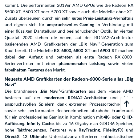
kommt. Die performanten 2019er AMD GPUs wie die Radeon RX
5500 XT, 5600 XT oder 5700 XT sowie auch die Modelle ohne XT-
Zusatz überzeugen durch ein
sehr gutes Preis-Leistungs-Verhältnis
und eignen sich für
anspruchsvolles Gaming
in Verbindung mit
einer flüssigen Darstellung und beeindruckender Optik. Im vierten
Quartal 2020 stehen die neuen, auf der RDNA2-Architektur
basierenden AMD Grafikkarten der „Big Navi“-Generation zum
Kauf bereit. Die Modelle
RX 6800,
6800 XT
und
6900 XT
machen
dabei den Anfang und betreten als erste Radeon RX-6000-
Serienvertreter mit einer
phänomenalen Leistung
sowie vielen
fabelhaften Features
den Markt.
Neueste AMD Grafikkarten der Radeon-6000-Serie alias „Big
Navi“
Die brandneuen
„Big Navi“-Grafikkarten
aus dem Hause AMD
basieren auf der
modernen RDNA2-Architektur
und bieten
anspruchsvollen Spielern dank extremer Prozessortechnologien
sowie sehr performanter Recheneinheiten ultrahohe Framerates
für ein professionelles Gaming in Kombination mit
4K- oder QHD-
Auflösung
.
Infinity Cache
, bis zu 16 Gigabyte an GDDR6 Speicher,
hohe Taktfrequenzen, Features wie
RayTracing
,
FidelityFX
und
DirectX 12 Ultimate
Unterstützung offerieren enthusiastischen