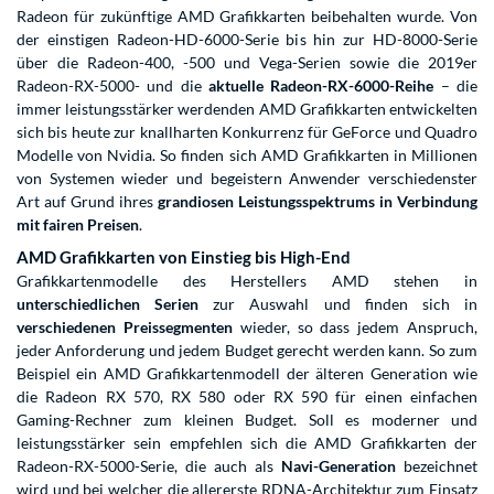
Radeon für zukünftige AMD Grafikkarten beibehalten wurde. Von
der einstigen Radeon-HD-6000-Serie bis hin zur HD-8000-Serie
über die Radeon-400, -500 und Vega-Serien sowie die 2019er
Radeon-RX-5000- und die
aktuelle Radeon-RX-6000-Reihe
– die
immer leistungsstärker werdenden AMD Grafikkarten entwickelten
sich bis heute zur knallharten Konkurrenz für GeForce und Quadro
Modelle von Nvidia. So finden sich AMD Grafikkarten in Millionen
von Systemen wieder und begeistern Anwender verschiedenster
Art auf Grund ihres
grandiosen Leistungsspektrums in Verbindung
mit fairen Preisen
.
AMD Grafikkarten von Einstieg bis High-End
Grafikkartenmodelle des Herstellers AMD stehen in
unterschiedlichen Serien
zur Auswahl und finden sich in
verschiedenen Preissegmenten
wieder, so dass jedem Anspruch,
jeder Anforderung und jedem Budget gerecht werden kann. So zum
Beispiel ein AMD Grafikkartenmodell der älteren Generation wie
die Radeon RX 570, RX 580 oder RX 590 für einen einfachen
Gaming-Rechner zum kleinen Budget. Soll es moderner und
leistungsstärker sein empfehlen sich die AMD Grafikkarten der
Radeon-RX-5000-Serie, die auch als
Navi-Generation
bezeichnet
wird und bei welcher die allererste RDNA-Architektur zum Einsatz