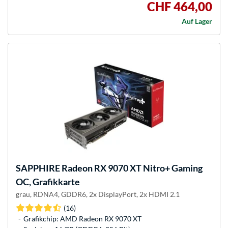
CHF 464,00
Auf Lager
SAPPHIRE
Radeon RX 9070 XT Nitro+ Gaming
OC, Grafikkarte
grau, RDNA4, GDDR6, 2x DisplayPort, 2x HDMI 2.1
(16)
Grafikchip: AMD Radeon RX 9070 XT