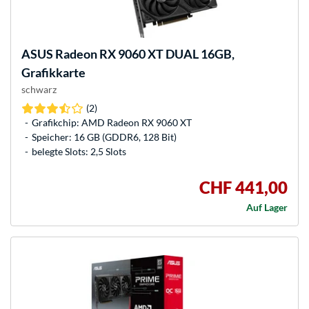
ASUS
Radeon RX 9060 XT DUAL 16GB,
Grafikkarte
schwarz
(2)
Grafikchip: AMD Radeon RX 9060 XT
Speicher: 16 GB (GDDR6, 128 Bit)
belegte Slots: 2,5 Slots
CHF 441,00
Auf Lager