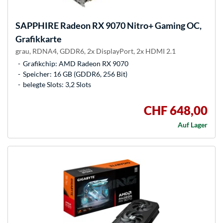
SAPPHIRE
Radeon RX 9070 Nitro+ Gaming OC,
Grafikkarte
grau, RDNA4, GDDR6, 2x DisplayPort, 2x HDMI 2.1
Grafikchip: AMD Radeon RX 9070
Speicher: 16 GB (GDDR6, 256 Bit)
belegte Slots: 3,2 Slots
CHF 648,00
Auf Lager