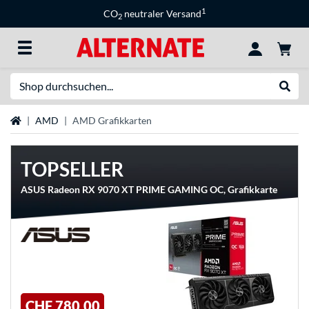
1
CO
neutraler Versand
2
Suche
Suche
Startseite
AMD
AMD Grafikkarten
TOPSELLER
ASUS Radeon RX 9070 XT PRIME GAMING OC, Grafikkarte
CHF 780,00