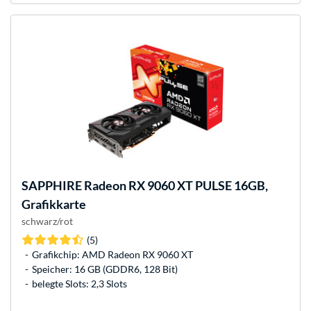
SAPPHIRE
Radeon RX 9060 XT PULSE 16GB,
Grafikkarte
schwarz/rot
(5)
Grafikchip: AMD Radeon RX 9060 XT
Speicher: 16 GB (GDDR6, 128 Bit)
belegte Slots: 2,3 Slots