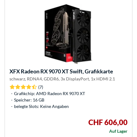
XFX
Radeon RX 9070 XT Swift, Grafikkarte
schwarz, RDNA4, GDDR6, 3x DisplayPort, 1x HDMI 2.1
(7)
Grafikchip: AMD Radeon RX 9070 XT
Speicher: 16 GB
belegte Slots: Keine Angaben
CHF 606,00
Auf Lager