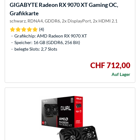
GIGABYTE
Radeon RX 9070 XT Gaming OC,
Grafikkarte
schwarz, RDNA4, GDDR6, 2x DisplayPort, 2x HDMI 2.1
(4)
Grafikchip: AMD Radeon RX 9070 XT
Speicher: 16 GB (GDDR6, 256 Bit)
belegte Slots: 2,7 Slots
CHF 712,00
Auf Lager