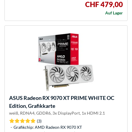
CHF 479,00
Auf Lager
ASUS
Radeon RX 9070 XT PRIME WHITE OC
Edition, Grafikkarte
weiß, RDNA4, GDDR6, 3x DisplayPort, 1x HDMI 2.1
(3)
Grafikchip: AMD Radeon RX 9070 XT