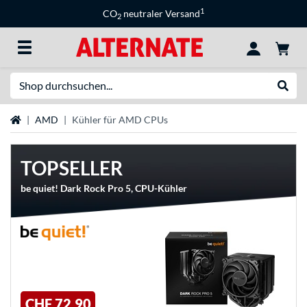
1
CO
neutraler Versand
2
Suche
Suche
Startseite
AMD
Kühler für AMD CPUs
TOPSELLER
be quiet! Dark Rock Pro 5, CPU-Kühler
CHF 72,90