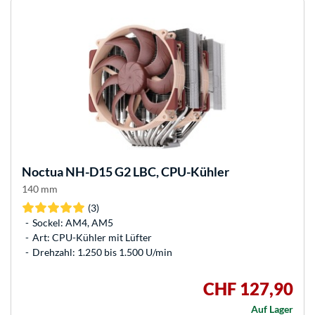
Noctua
NH-D15 G2 LBC, CPU-Kühler
140 mm
(3)
Sockel: AM4, AM5
Art: CPU-Kühler mit Lüfter
Drehzahl: 1.250 bis 1.500 U/min
CHF 127,90
Auf Lager