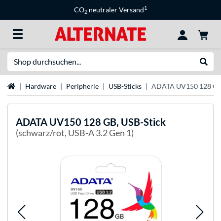
1
CO
neutraler Versand
2
Suche
Suche
Startseite
Hardware
Peripherie
USB-Sticks
ADATA UV150 128 GB,
ADATA
UV150 128 GB, USB-Stick
(schwarz/rot, USB-A 3.2 Gen 1)