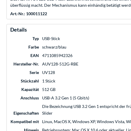
überflüssig macht. Der Mechanismus kann einhändig betätigt werden
Art.-Nr.: 100011122
Details
Typ
USB-Stick
Farbe
schwarz/blau
EAN
4711085942326
Hersteller-Nr.
AUV128-512G-RBE
Serie
UV128
Stückzahl
1 Stück
Kapazität
512 GB
Anschluss
USB-A 3.2 Gen 1 (5 Gbit/s)
Die Bezeichnung USB 3.2 Gen 1 entspricht der fr
Eigenschaften
Slider
Kompatibel mit
Linux, MacOS X, Windows XP, Windows Vista, W
Hinweis
Betriebssystem: Mac OS X 10.6 oder aktueller, Li