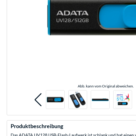
Abb. kann vom Original abweichen.
Produktbeschreibung
Das ADATA UV128 USB-Flash-Laufwerk ist schlank und hat einen v