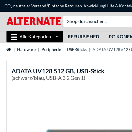
1
CO
neutraler Versand
Einfache Retouren-Abwicklung
Hilfe
&
Kontak
2
Alle Kategorien
REFURBISHED
PC-KONF
Startseite
Hardware
Peripherie
USB-Sticks
ADATA UV128 512 GB
ADATA
UV128 512 GB, USB-Stick
(schwarz/blau, USB-A 3.2 Gen 1)