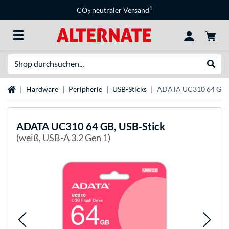
1
CO
neutraler Versand
2
Suche
Suche
Startseite
Hardware
Peripherie
USB-Sticks
ADATA UC310 64 GB, 
ADATA
UC310 64 GB, USB-Stick
(weiß, USB-A 3.2 Gen 1)