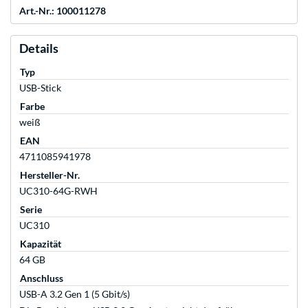
Art.-Nr.: 100011278
Details
Typ
USB-Stick
Farbe
weiß
EAN
4711085941978
Hersteller-Nr.
UC310-64G-RWH
Serie
UC310
Kapazität
64 GB
Anschluss
USB-A 3.2 Gen 1 (5 Gbit/s)