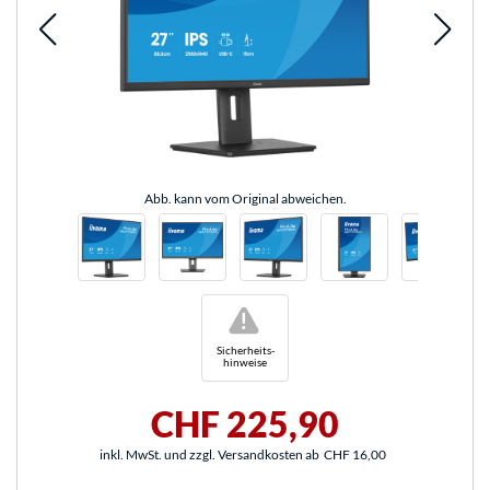
Abb. kann vom Original abweichen.
!
Sicherheits-
hinweise
CHF 225,90
inkl. MwSt. und zzgl. Versandkosten ab
CHF 16,00