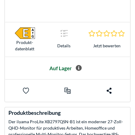
0.0 S
Produkt­
Jetzt bewerten
Details
datenblatt
Auf Lager
Produktbeschreibung
Der iiyama ProLite XB2797QSN-B1 ist ein moderner 27-Zoll-
QHD-Monitor für produktives Arbeiten, Homeoffice und
professionelle Multi-Monitor-Setups. Das hochwertige IPS-