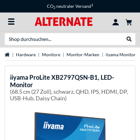
1
CO
neutraler Versand
2
Suche
Suche
Startseite
Hardware
Monitore
Monitor-Marken
iiyama Monitore
iiyama
ProLite XB2797QSN-B1, LED-
Monitor
(68.5 cm (27 Zoll), schwarz, QHD, IPS, HDMI, DP,
USB-Hub, Daisy Chain)