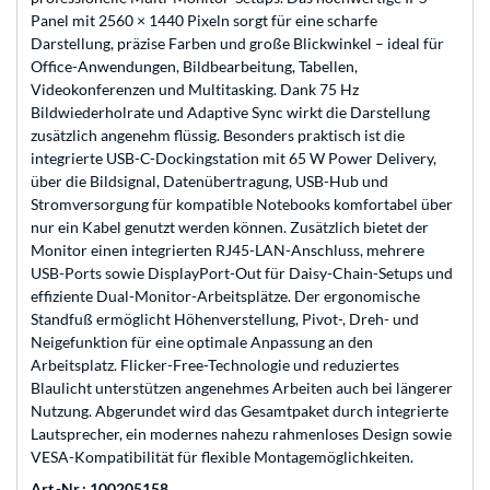
Panel mit 2560 × 1440 Pixeln sorgt für eine scharfe
Darstellung, präzise Farben und große Blickwinkel – ideal für
Office-Anwendungen, Bildbearbeitung, Tabellen,
Videokonferenzen und Multitasking. Dank 75 Hz
Bildwiederholrate und Adaptive Sync wirkt die Darstellung
zusätzlich angenehm flüssig. Besonders praktisch ist die
integrierte USB-C-Dockingstation mit 65 W Power Delivery,
über die Bildsignal, Datenübertragung, USB-Hub und
Stromversorgung für kompatible Notebooks komfortabel über
nur ein Kabel genutzt werden können. Zusätzlich bietet der
Monitor einen integrierten RJ45-LAN-Anschluss, mehrere
USB-Ports sowie DisplayPort-Out für Daisy-Chain-Setups und
effiziente Dual-Monitor-Arbeitsplätze. Der ergonomische
Standfuß ermöglicht Höhenverstellung, Pivot-, Dreh- und
Neigefunktion für eine optimale Anpassung an den
Arbeitsplatz. Flicker-Free-Technologie und reduziertes
Blaulicht unterstützen angenehmes Arbeiten auch bei längerer
Nutzung. Abgerundet wird das Gesamtpaket durch integrierte
Lautsprecher, ein modernes nahezu rahmenloses Design sowie
VESA-Kompatibilität für flexible Montagemöglichkeiten.
Art.-Nr.: 100205158