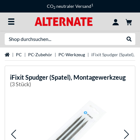
1
CO
neutraler Versand
2
Suche
Suche
Startseite
PC
PC-Zubehör
PC-Werkzeug
iFixit Spudger (Spatel),
iFixit
Spudger (Spatel), Montagewerkzeug
(3 Stück)